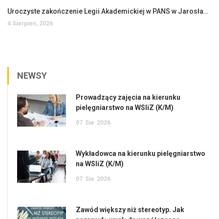
Uroczyste zakończenie Legii Akademickiej w PANS w Jarosławiu
4 Sierpień, 2026
NEWSY
Prowadzący zajęcia na kierunku
pielęgniarstwo na WSIiZ (K/M)
07
Sie
2026
Wykładowca na kierunku pielęgniarstwo
na WSIiZ (K/M)
07
Sie
2026
Zawód większy niż stereotyp. Jak