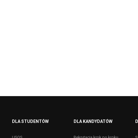
DLA STUDENTÓW
DLA KANDYDATÓW
D
USOS
Rekrutacja krok po kroku
S