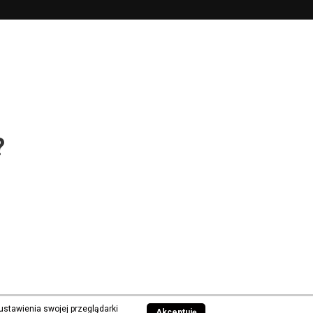
?
ustawienia swojej przeglądarki
Akceptuję