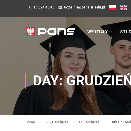
16 624 46 40
uczelnia@pansjar.edu.pl
WYDZIAŁY
STUD
DAY: GRUDZIEŃ
Home
2021 Archives
Gru Archives
10th Gru Arc