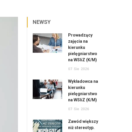
NEWSY
Prowadzący
zajęcia na
kierunku
pielęgniarstwo
na WSIiZ (K/M)
07
Sie
2026
Wykładowca na
kierunku
pielęgniarstwo
na WSIiZ (K/M)
07
Sie
2026
Zawód większy
niż stereotyp.