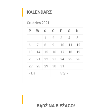
KALENDARZ
Grudzień 2021
P
W
Ś
C
P
S
N
1
2
3
4
5
6
7
8
9
10
11
12
13
14
15
16
17
18
19
20
21
22
23
24
25
26
27
28
29
30
31
« Lis
Sty »
BĄDŹ NA BIEŻĄCO!