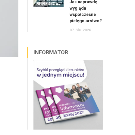
Jak naprawdę
wygląda
współczesne
pielęgniarstwo?
07
Sie
2026
INFORMATOR