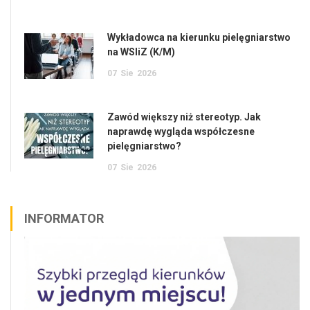
Wykładowca na kierunku pielęgniarstwo
na WSIiZ (K/M)
07
Sie
2026
Zawód większy niż stereotyp. Jak
naprawdę wygląda współczesne
pielęgniarstwo?
07
Sie
2026
INFORMATOR