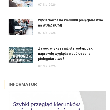
07
Sie
2026
Wykładowca na kierunku pielęgniarstwo
na WSIiZ (K/M)
07
Sie
2026
Zawód większy niż stereotyp. Jak
naprawdę wygląda współczesne
pielęgniarstwo?
07
Sie
2026
INFORMATOR