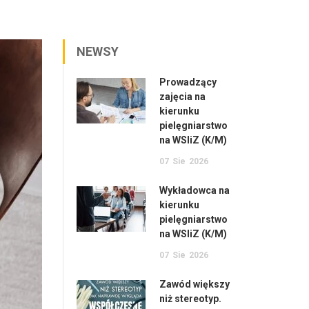
NEWSY
Prowadzący
zajęcia na
kierunku
pielęgniarstwo
na WSIiZ (K/M)
07
Sie
2026
Wykładowca na
kierunku
pielęgniarstwo
na WSIiZ (K/M)
07
Sie
2026
Zawód większy
niż stereotyp.