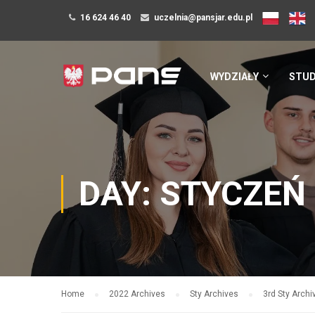
16 624 46 40
uczelnia@pansjar.edu.pl
WYDZIAŁY
STUD
DAY: STYCZEŃ 
Home
2022 Archives
Sty Archives
3rd Sty Archi