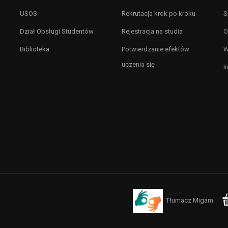
USOS
Rekrutacja krok po kroku
S
Dział Obsługi Studentów
Rejestracja na studia
O
Biblioteka
Potwierdzanie efektów
W
uczenia się
I
Tłumacz Migam