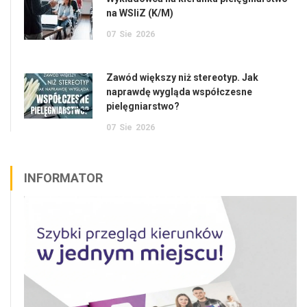
na WSIiZ (K/M)
07
Sie
2026
Zawód większy niż stereotyp. Jak
naprawdę wygląda współczesne
pielęgniarstwo?
07
Sie
2026
INFORMATOR