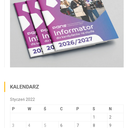
KALENDARZ
Styczeń 2022
P
W
Ś
C
P
S
N
1
2
3
4
5
6
7
8
9