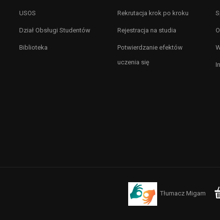
USOS
Rekrutacja krok po kroku
S
Dział Obsługi Studentów
Rejestracja na studia
O
Biblioteka
Potwierdzanie efektów
W
uczenia się
I
Tłumacz Migam