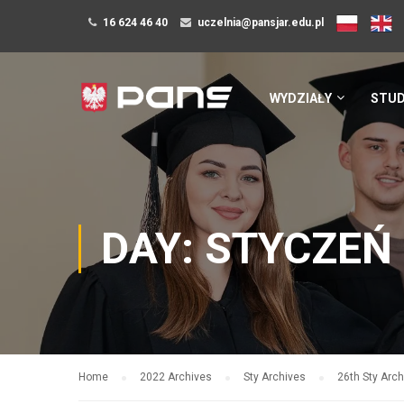
16 624 46 40
uczelnia@pansjar.edu.pl
WYDZIAŁY
STUD
DAY: STYCZEŃ 
Home
2022 Archives
Sty Archives
26th Sty Arc