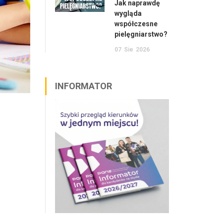
Jak naprawdę
wygląda
współczesne
pielęgniarstwo?
07
Sie
2026
INFORMATOR