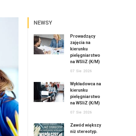
NEWSY
Prowadzący
zajęcia na
kierunku
pielęgniarstwo
na WSIiZ (K/M)
07
Sie
2026
Wykładowca na
kierunku
pielęgniarstwo
na WSIiZ (K/M)
07
Sie
2026
Zawód większy
niż stereotyp.