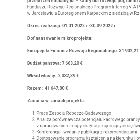
przestrzeń edukacyjna – kadry dla rozwoju pogranicz
Funduszu Rozwoju Regionalnego Program Interreg V-A 
w Jarosławiu a Euroregionem Karpackim z siedzibą w Rz
Okres realizacji: 01.01.2022 r.-30.09.2022 r.
Dofinansowanie mikroprojektu:
Europejski Fundusz Rozwoju Regionalnego: 31 902,21 
Budżet państwa: 7 663,20 €
Wkład
własny: 2 082,39 €
Razem: 41 647,80 €
Zadania w ramach projektu:
Prace Zespołu Roboczo-Badawczego
Analiza porównawcza potencjału kadrowego branży 
z opracowaniem mapy instytucji zajmujących się św
Konferencja i wydanie publikacji z rekomendacjami
Dostosowanie programu kształcenia na kierunku Hote