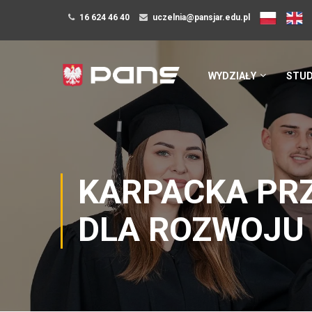
16 624 46 40
uczelnia@pansjar.edu.pl
WYDZIAŁY
STUD
KARPACKA PRZ
DLA ROZWOJU