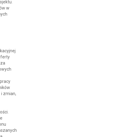
ojektu.
tów w
nych
kacyjnej
oferty
cza
wowych
łpracy
ników
 i zmian,
ości.
ie
ionu
łaszanych
a.