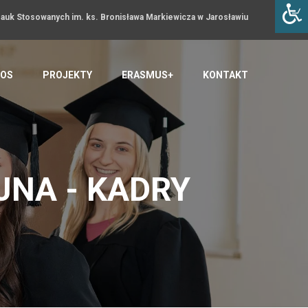
uk Stosowanych im. ks. Bronisława Markiewicza w Jarosławiu
OS
PROJEKTY
ERASMUS+
KONTAKT
NA - KADRY