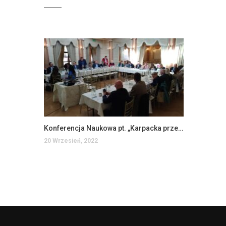
Konferencja Naukowa pt. „Karpacka przestrzeń edukacyjna – kadry dla rozwoju pogranicza”
20 Wrzesień, 2022