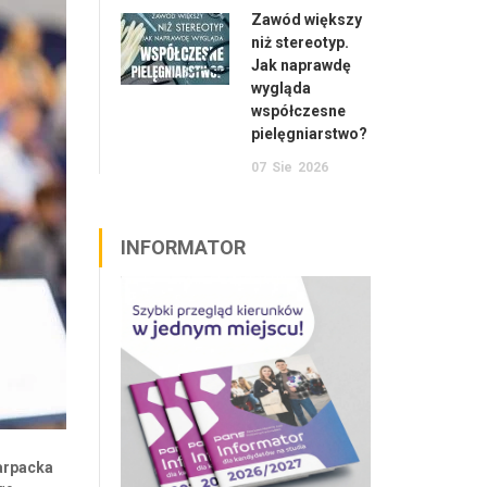
Zawód większy
niż stereotyp.
Jak naprawdę
wygląda
współczesne
pielęgniarstwo?
07
Sie
2026
INFORMATOR
arpacka