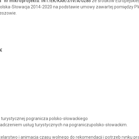
a” nr mikroprojektu: INT/EK/KAR/3/IV/A/0285
ze środków Europejskie
Polska-Słowacja 2014-2020 na podstawie umowy zawartej pomiędzy 
eszowie.
€
turystycznej pogranicza polsko-słowackiego
iadczeniem usług turystycznych na pograniczupolsko-słowackim.
larstwo i animacja czasu wolnego do rekomendacji i potrzeb rynku pra