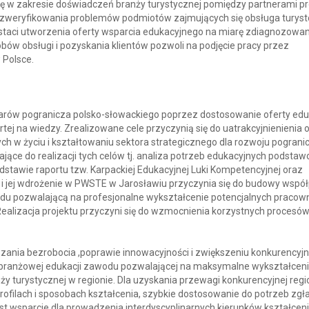
ę w zakresie doświadczeń branży turystycznej pomiędzy partnerami pr
 zweryfikowania problemów podmiotów zajmujących się obsługa turys
postaci utworzenia oferty wsparcia edukacyjnego na miarę zdiagnozowa
ów obsługi i pozyskania klientów pozwoli na podjęcie pracy przez
 Polsce.
szarów pogranicza polsko-słowackiego poprzez dostosowanie oferty edu
tej na wiedzy. Zrealizowane cele przyczynią się do uatrakcyjnienienia 
ych w życiu i kształtowaniu sektora strategicznego dla rozwoju pograni
ające do realizacji tych celów tj. analiza potrzeb edukacyjnych podsta
stawie raportu tzw. Karpackiej Edukacyjnej Luki Kompetencyjnej oraz
 i jej wdrożenie w PWSTE w Jarosławiu przyczynia się do budowy wspó
du pozwalającą na profesjonalne wykształcenie potencjalnych pracow
Realizacja projektu przyczyni się do wzmocnienia korzystnych procesów
ania bezrobocia ,poprawie innowacyjności i zwiększeniu konkurencyjn
ę branżowej edukacji zawodu pozwalającej na maksymalne wykształcen
y turystycznej w regionie. Dla uzyskania przewagi konkurencyjnej reg
ofilach i sposobach kształcenia, szybkie dostosowanie do potrzeb zg
st wsparcie dla prowadzenia interdyscyplinarnych kierunków kształceni