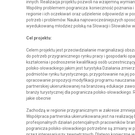
innych. Realizacja projektu pozwoli na wzajemną wymian
Wspólny problemem pogranicza: konieczność poznania i
regionie i ich oczekiwań oraz udzielenie odpowiedzi w 
potrzeb i problemów. Nauka najnowocześniejszych sposob
wyedukowaną młodzież polską na Słowacji i Słowaków w
Cel projektu:
Celem projektu jest przeciwdziałanie marginalizacji ob
do potrzeb przygranicznego rynku pracy i gospodarki opar
kształcenia i podnoszenie kwalifikacji osób uczestnicząc
polsko-słowackiego jakim jest turystyka Działania zmierz
podmiotów rynku turystycznego, przygotowanie na jej pod
opracowanie propozycji modyfikacji programu nauczania
partnerskiej ukierunkowanej na branżową edukacje zawo
branży turystycznej dla pogranicza polsko-słowackiego. 
jakie obecnie
Zachodzą w regionie przygranicznym w zakresie zmniejsz
Współpraca partnerska ukierunkowana jest na realizacj
profesjonalnych działań potencjalnych pracowników branż
pogranicza polsko-słowackiego potrzebne są zmiany w pr
przez interesariuszy zewnętrznych. Dlatego konieczne je