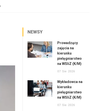
a
NEWSY
Prowadzący
zajęcia na
kierunku
pielęgniarstwo
na WSIiZ (K/M)
07
Sie
2026
Wykładowca na
kierunku
pielęgniarstwo
na WSIiZ (K/M)
07
Sie
2026