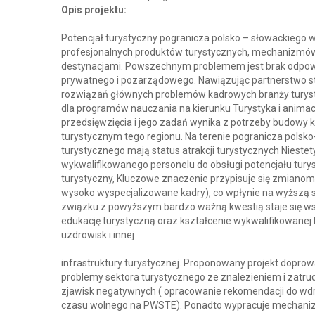
Opis projektu:
Potencjał turystyczny pogranicza polsko – słowackiego 
profesjonalnych produktów turystycznych, mechanizmów w
destynacjami. Powszechnym problemem jest brak odpowie
prywatnego i pozarządowego. Nawiązując partnerstwo st
rozwiązań głównych problemów kadrowych branży turyst
dla programów nauczania na kierunku Turystyka i animac
przedsięwzięcia i jego zadań wynika z potrzeby budowy k
turystycznym tego regionu. Na terenie pogranicza polsko-s
turystycznego mają status atrakcji turystycznych Niest
wykwalifikowanego personelu do obsługi potencjału turys
turystyczny, Kluczowe znaczenie przypisuje się zmianom
wysoko wyspecjalizowane kadry), co wpłynie na wyższą 
związku z powyższym bardzo ważną kwestią staje się wsp
edukację turystyczną oraz kształcenie wykwalifikowanej 
uzdrowisk i innej
infrastruktury turystycznej. Proponowany projekt dopro
problemy sektora turystycznego ze znalezieniem i zatrud
zjawisk negatywnych ( opracowanie rekomendacji do wdr
czasu wolnego na PWSTE). Ponadto wypracuje mechanizm