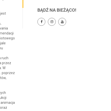
BĄDŹ NA BIEŻĄCO!
jest
,
wania
omendacji
miotowego
jale
hu
a ruch
a przez
a. W
n. poprzez
atów,
cych
ukcji
 animacja
 oraz