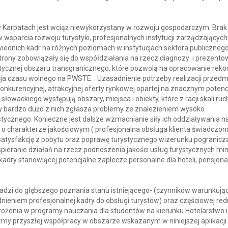
w Karpatach jest wciąż niewykorzystany w rozwoju gospodarczym. Brak 
sparcia rozwoju turystyki, profesjonalnych instytucji zarządzających
dnich kadr na różnych poziomach w instytucjach sektora publicznego
rony zobowiązały się do współdziałania na rzecz diagnozy i prezento
ycznej obszaru transgranicznego, które pozwolą na opracowanie rek
ja czasu wolnego na PWSTE. . Uzasadnienie potrzeby realizacji przed
onkurencyjnej, atrakcyjnej oferty rynkowej opartej na znacznym potenc
łowackiego występują obszary, miejsca i obiekty, które z racji skali ruc
ety bardzo dużo z nich zgłasza problemy ze znalezieniem wysoko
tycznego. Konieczne jest dalsze wzmacnianie siły ich oddziaływania n
 o charakterze jakościowym ( profesjonalna obsługa klienta świadczon
satysfakcję z pobytu oraz poprawę turystycznego wizerunku pogranicz
ieranie działań na rzecz podnoszenia jakości usług turystycznych mi
kadry stanowiącej potencjalne zaplecze personalne dla hoteli, pensjon
wadzi do głębszego poznania stanu istniejącego- (czynników warunkują
nieniem profesjonalnej kadry do obsługi turystów) oraz częściowej red
ożenia w programy nauczania dla studentów na kierunku Hotelarstwo i
y przyszłej współpracy w obszarze wskazanym w niniejszej aplikacji