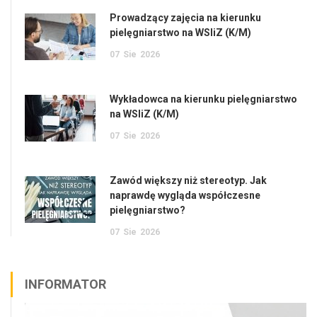
Prowadzący zajęcia na kierunku
pielęgniarstwo na WSIiZ (K/M)
07
Sie
2026
Wykładowca na kierunku pielęgniarstwo
na WSIiZ (K/M)
07
Sie
2026
Zawód większy niż stereotyp. Jak
naprawdę wygląda współczesne
pielęgniarstwo?
07
Sie
2026
INFORMATOR