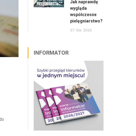
Jak naprawdę
wygląda
współczesne
pielęgniarstwo?
07
Sie
2026
INFORMATOR
do