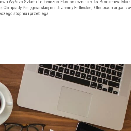
twowa Wyższa Szkoła Techniczno-Ekonomicznej im. ks. Bronisława Mar
Olimpiady Pielęgniarskiej im. dr Janiny Fetlińskiej. Olimpiada organiz
rwszego stopnia i przebiega