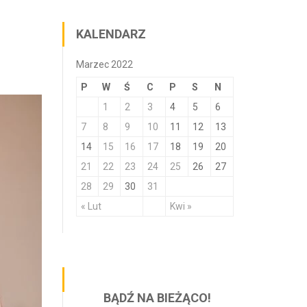
KALENDARZ
Marzec 2022
P
W
Ś
C
P
S
N
1
2
3
4
5
6
7
8
9
10
11
12
13
14
15
16
17
18
19
20
21
22
23
24
25
26
27
28
29
30
31
« Lut
Kwi »
BĄDŹ NA BIEŻĄCO!