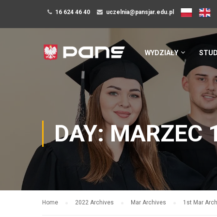
16 624 46 40
uczelnia@pansjar.edu.pl
WYDZIAŁY
STUD
DAY: MARZEC 1
Home
2022 Archives
Mar Archives
1st Mar Arc