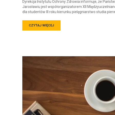
Dyrekcja Instytutu Ochrony Zdrowia informuje, że Pańs
Jarosławiu jest współorganizatorem XII Międzyuczelnianej 
dla studentów III roku kierunku pielęgniarstwo studia pie
CZYTAJ WIĘCEJ