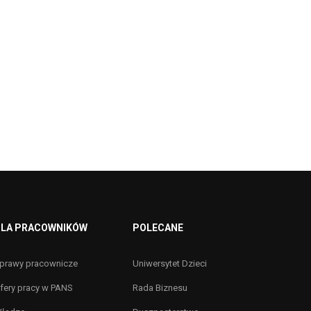
LA PRACOWNIKÓW
POLECANE
prawy pracownicze
Uniwersytet Dzieci
fery pracy w PANS
Rada Biznesu