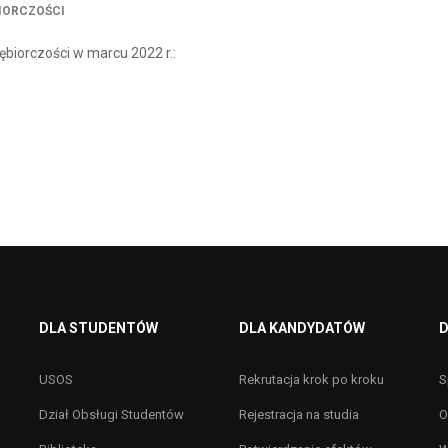
IORCZOŚCI
biorczości w marcu 2022 r.:
DLA STUDENTÓW
DLA KANDYDATÓW
D
USOS
Rekrutacja krok po kroku
S
Dział Obsługi Studentów
Rejestracja na studia
O