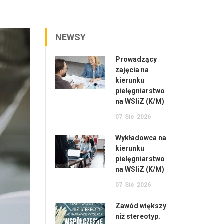
NEWSY
Prowadzący
zajęcia na
kierunku
pielęgniarstwo
na WSIiZ (K/M)
07
Sie
2026
Wykładowca na
kierunku
pielęgniarstwo
na WSIiZ (K/M)
07
Sie
2026
Zawód większy
niż stereotyp.