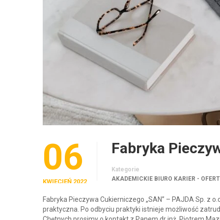
06
Fabryka Pieczyw
Kategorie
AKADEMICKIE BIURO KARIER - OFER
KWIECIEŃ 2022
Fabryka Pieczywa Cukierniczego „SAN” – PAJDA Sp. z o.o.
praktyczna. Po odbyciu praktyki istnieje możliwość zatrud
Chętnych prosimy o kontakt z Panem dr inż. Piotrem Ma