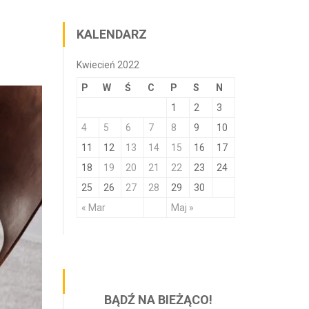
KALENDARZ
Kwiecień 2022
P
W
Ś
C
P
S
N
1
2
3
4
5
6
7
8
9
10
11
12
13
14
15
16
17
18
19
20
21
22
23
24
25
26
27
28
29
30
« Mar
Maj »
BĄDŹ NA BIEŻĄCO!