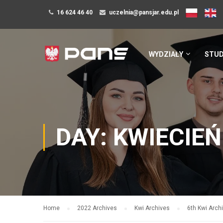
16 624 46 40
uczelnia@pansjar.edu.pl
WYDZIAŁY
STUD
DAY: KWIECIEŃ
Home
2022 Archives
Kwi Archives
6th Kwi Arch