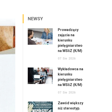
NEWSY
Prowadzący
zajęcia na
kierunku
pielęgniarstwo
na WSIiZ (K/M)
07
Sie
2026
Wykładowca na
kierunku
pielęgniarstwo
na WSIiZ (K/M)
07
Sie
2026
Zawód większy
niż stereotyp.