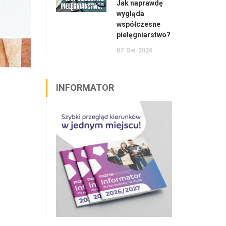
Jak naprawdę
wygląda
współczesne
pielęgniarstwo?
07
Sie
2026
INFORMATOR