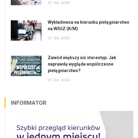
07
Sie
2026
Wykładowca na kierunku pielęgniarstwo
na WSIiZ (K/M)
07
Sie
2026
Zawód większy niż stereotyp. Jak
naprawdę wygląda współczesne
pielęgniarstwo?
07
Sie
2026
INFORMATOR