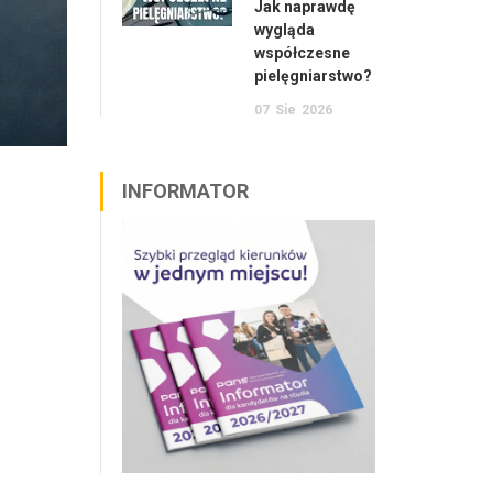
Jak naprawdę
wygląda
współczesne
pielęgniarstwo?
07
Sie
2026
INFORMATOR