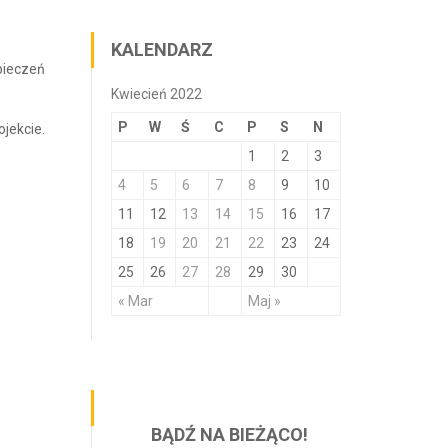
KALENDARZ
zpieczeń
Kwiecień 2022
P
W
Ś
C
P
S
N
jekcie.
1
2
3
4
5
6
7
8
9
10
11
12
13
14
15
16
17
18
19
20
21
22
23
24
25
26
27
28
29
30
« Mar
Maj »
BĄDŹ NA BIEŻĄCO!