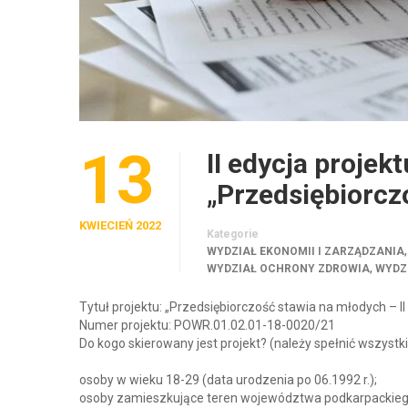
13
II edycja projekt
„Przedsiębiorcz
KWIECIEŃ 2022
Kategorie
WYDZIAŁ EKONOMII I ZARZĄDZANIA
,
WYDZIAŁ OCHRONY ZDROWIA
WYDZ
Tytuł projektu: „Przedsiębiorczość stawia na młodych – II
Numer projektu: POWR.01.02.01-18-0020/21
Do kogo skierowany jest projekt? (należy spełnić wszyst
osoby w wieku 18-29 (data urodzenia po 06.1992 r.);
osoby zamieszkujące teren województwa podkarpackiego