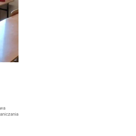
twa
raniczania