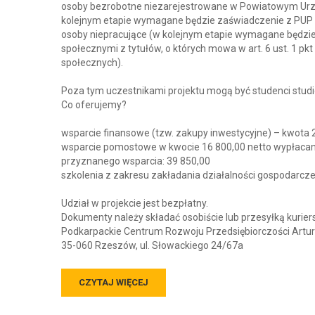
osoby bezrobotne niezarejestrowane w Powiatowym Urz
kolejnym etapie wymagane będzie zaświadczenie z PUP o
osoby niepracujące (w kolejnym etapie wymagane będzi
społecznymi z tytułów, o których mowa w art. 6 ust. 1 pkt
społecznych).
Poza tym uczestnikami projektu mogą być studenci studi
Co oferujemy?
wsparcie finansowe (tzw. zakupy inwestycyjne) – kwota 
wsparcie pomostowe w kwocie 16 800,00 netto wypłacane
przyznanego wsparcia: 39 850,00
szkolenia z zakresu zakładania działalności gospodarcze
Udział w projekcie jest bezpłatny.
Dokumenty należy składać osobiście lub przesyłką kurie
Podkarpackie Centrum Rozwoju Przedsiębiorczości Artu
35-060 Rzeszów, ul. Słowackiego 24/67a
CZYTAJ WIĘCEJ