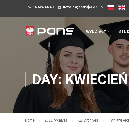
16 624 46 40
uczelnia@pansjar.edu.pl
WYDZIAŁY
STUD
DAY: KWIECIEŃ
Home
2022 Archives
Kwi Archives
13th Kwi Arc