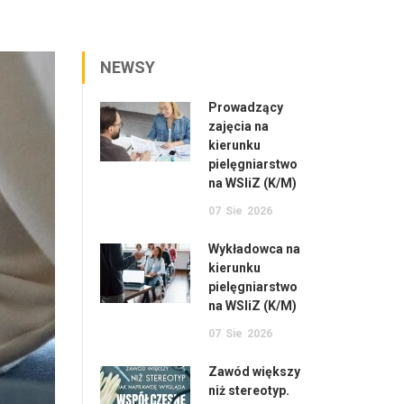
NEWSY
Prowadzący
zajęcia na
kierunku
pielęgniarstwo
na WSIiZ (K/M)
07
Sie
2026
Wykładowca na
kierunku
pielęgniarstwo
na WSIiZ (K/M)
07
Sie
2026
Zawód większy
niż stereotyp.