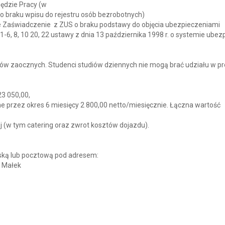
ędzie Pracy (w
 braku wpisu do rejestru osób bezrobotnych)
e Zaświadczenie z ZUS o braku podstawy do objęcia ubezpieczeniami
 1-6, 8, 10 20, 22 ustawy z dnia 13 października 1998 r. o systemie ube
ów zaocznych. Studenci studiów dziennych nie mogą brać udziału w pro
23 050,00,
 przez okres 6 miesięcy 2 800,00 netto/miesięcznie. Łączna wartość
j (w tym catering oraz zwrot kosztów dojazdu).
rską lub pocztową pod adresem:
r Małek