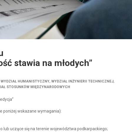
u
ość stawia na młodych”
,
,
,
WYDZIAŁ HUMANISTYCZNY
WYDZIAŁ INŻYNIERII TECHNICZNEJ
IAŁ STOSUNKÓW MIĘDZYNARODOWYCH
 edycja”
kie poniżej wskazane wymagania):
 lub uczące się na terenie województwa podkarpackiego;