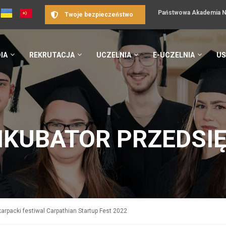
Państwowa Akademia Na
Twoje bezpieczeństwo
IA
REKRUTACJA
UCZELNIA
E-UCZELNIA
US
NKUBATOR PRZEDSI
karpacki festiwal Carpathian Startup Fest 2022