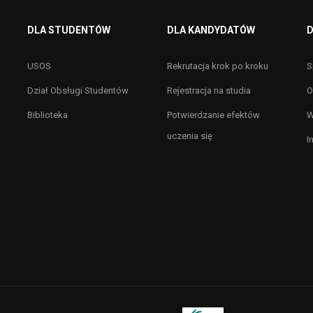
DLA STUDENTÓW
DLA KANDYDATÓW
D
USOS
Rekrutacja krok po kroku
S
Dział Obsługi Studentów
Rejestracja na studia
O
Biblioteka
Potwierdzanie efektów
W
uczenia się
I