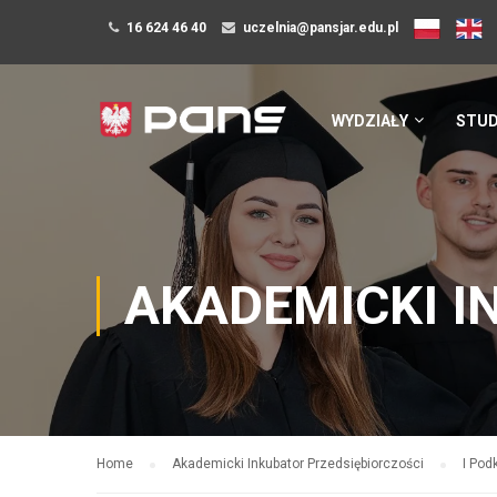
16 624 46 40
uczelnia@pansjar.edu.pl
WYDZIAŁY
STUD
AKADEMICKI I
Home
Akademicki Inkubator Przedsiębiorczości
I Pod