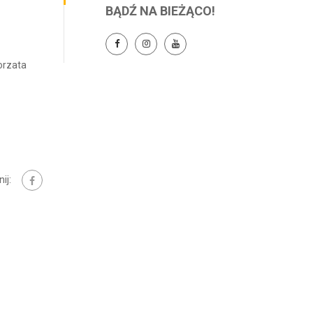
BĄDŹ NA BIEŻĄCO!
orzata
ij: