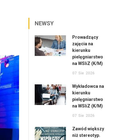
NEWSY
Prowadzący
zajęcia na
kierunku
pielęgniarstwo
na WSIiZ (K/M)
07
Sie
2026
Wykładowca na
kierunku
pielęgniarstwo
na WSIiZ (K/M)
07
Sie
2026
Zawód większy
niż stereotyp.