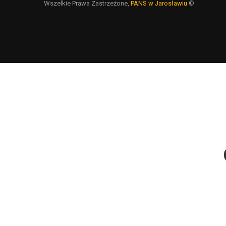
Wszelkie Prawa Zastrzeżone,
PANS w Jarosławiu
©