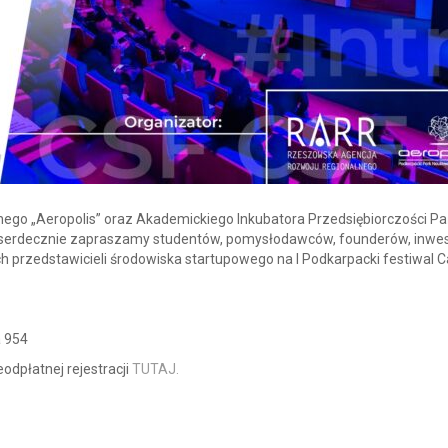
ego „Aeropolis” oraz Akademickiego Inkubatora Przedsiębiorczości P
 serdecznie zapraszamy studentów, pomysłodawców, founderów, inwe
 przedstawicieli środowiska startupowego na I Podkarpacki festiwal C
a 954
dpłatnej rejestracji
TUTAJ.