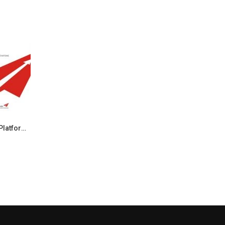
Konferencja otwierająca projekt Platformy Startowe Start In…