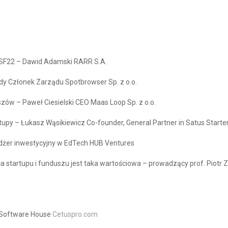
#CSF22 – Dawid Adamski RARR S.A.
dy Członek Zarządu Spotbrowser Sp. z o.o.
szów – Paweł Ciesielski CEO Maas Loop Sp. z o.o.
rtupy – Łukasz Wąsikiewicz Co-founder, General Partner in Satus Starte
edżer inwestycyjny w EdTech HUB Ventures
aca startupu i funduszu jest taka wartościowa – prowadzący prof. Piotr
O Software House
Cetuspro.com