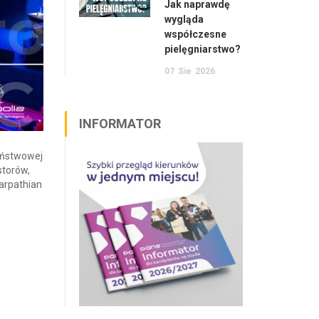
Jak naprawdę
wygląda
współczesne
pielęgniarstwo?
07
Sie
2026
INFORMATOR
aństwowej
storów,
arpathian