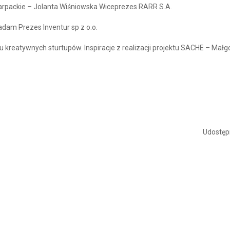
arpackie – Jolanta Wiśniowska Wiceprezes RARR S.A.
adam Prezes Inventur sp z o.o.
reatywnych sturtupów. Inspiracje z realizacji projektu SACHE – Małg
Udostępn