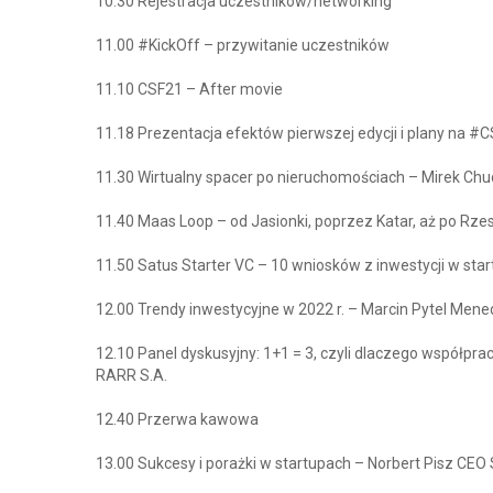
10.30 Rejestracja uczestników/networking
11.00 #KickOff – przywitanie uczestników
11.10 CSF21 – After movie
11.18 Prezentacja efektów pierwszej edycji i plany na 
11.30 Wirtualny spacer po nieruchomościach – Mirek Chu
11.40 Maas Loop – od Jasionki, poprzez Katar, aż po Rze
11.50 Satus Starter VC – 10 wniosków z inwestycji w sta
12.00 Trendy inwestycyjne w 2022 r. – Marcin Pytel Men
12.10 Panel dyskusyjny: 1+1 = 3, czyli dlaczego współpr
RARR S.A.
12.40 Przerwa kawowa
13.00 Sukcesy i porażki w startupach – Norbert Pisz CE