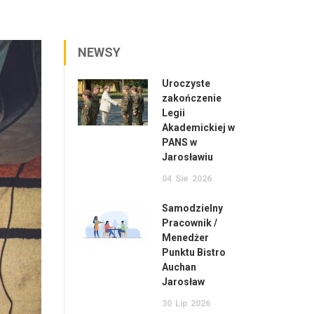
NEWSY
Uroczyste
zakończenie
Legii
Akademickiej w
PANS w
Jarosławiu
04
Sie
2026
Samodzielny
Pracownik /
Menedżer
Punktu Bistro
Auchan
Jarosław
30
Lip
2026