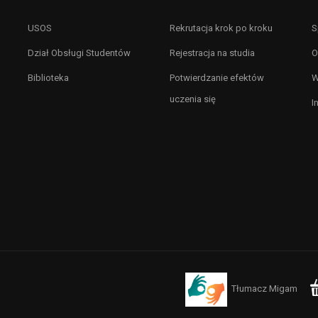
USOS
Rekrutacja krok po kroku
S
Dział Obsługi Studentów
Rejestracja na studia
O
Biblioteka
Potwierdzanie efektów
W
uczenia się
I
Tłumacz Migam