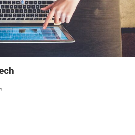
ech
TY