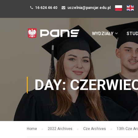
16 624 46 40
uczelnia@pansjar.edu.pl
WYDZIAŁY
STUD
DAY: CZERWIEC
Home
2022 Archives
Cze Archives
13th Cze Ar