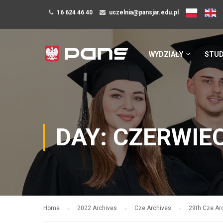
16 624 46 40
uczelnia@pansjar.edu.pl
WYDZIAŁY
STUD
DAY: CZERWIEC
Home
2022 Archives
Cze Archives
29th Cze Ar