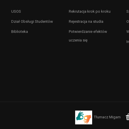
USOS
Rekrutacja krok po kroku
S
Dział Obsługi Studentów
Rejestracja na studia
O
Biblioteka
Potwierdzanie efektów
W
uczenia się
I
Tłumacz Migam