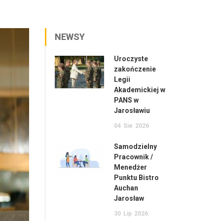
NEWSY
Uroczyste
zakończenie
Legii
Akademickiej w
PANS w
Jarosławiu
04
Sie
2026
Samodzielny
Pracownik /
Menedżer
Punktu Bistro
Auchan
Jarosław
30
Lip
2026