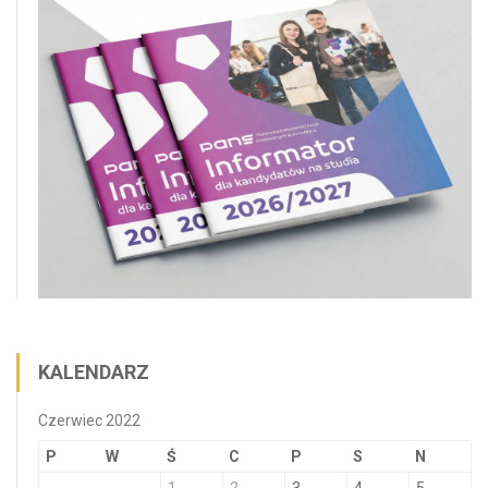
KALENDARZ
Czerwiec 2022
P
W
Ś
C
P
S
N
1
2
3
4
5