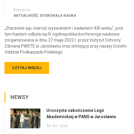
Kategorie
,
AKTUALNOŚĆ
DOSKONAŁA NAUKA
„Starzenie się i starość wyzwaniem i zadaniem XXI wieku”, pod
tym hasłem odbyła się IV ogólnopolska konferencja naukowa
zorganizowana w dniu 27 maja 2022 r. przez Instytut Ochrony
Zdrowia PWSTE w Jarosławiu oraz istniejący przy naszej Uczelni
Oddział Podkarpacki Polskiego
CZYTAJ WIĘCEJ
NEWSY
Uroczyste zakończenie Legii
Akademickiej w PANS w Jarosławiu
04
Sie
2026