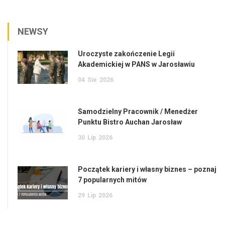
NEWSY
Uroczyste zakończenie Legii
Akademickiej w PANS w Jarosławiu
04
Sie
2026
Samodzielny Pracownik / Menedżer
Punktu Bistro Auchan Jarosław
30
Lip
2026
Początek kariery i własny biznes – poznaj
7 popularnych mitów
29
Lip
2026