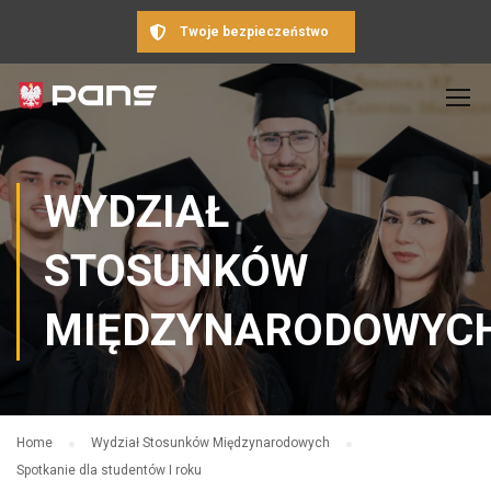
Twoje bezpieczeństwo
WYDZIAŁ
STOSUNKÓW
MIĘDZYNARODOWYC
Home
Wydział Stosunków Międzynarodowych
Spotkanie dla studentów I roku