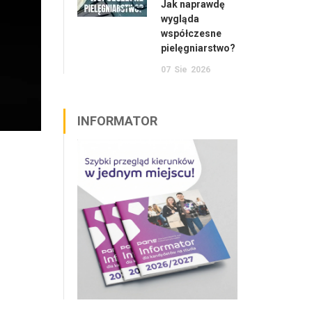
Jak naprawdę
wygląda
współczesne
pielęgniarstwo?
07
Sie
2026
INFORMATOR