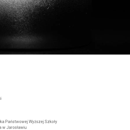
i
icka Państwowej Wyższej Szkoły
a w Jarosławiu