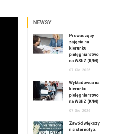
NEWSY
Prowadzący
zajęcia na
kierunku
pielęgniarstwo
na WSIiZ (K/M)
07
Sie
2026
Wykładowca na
kierunku
pielęgniarstwo
na WSIiZ (K/M)
07
Sie
2026
Zawód większy
niż stereotyp.