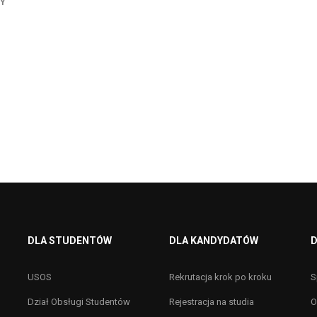
TY
DLA STUDENTÓW
DLA KANDYDATÓW
D
USOS
Rekrutacja krok po kroku
S
Dział Obsługi Studentów
Rejestracja na studia
O