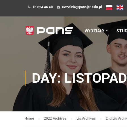
16 624 46 40
uczelnia@pansjar.edu.pl
WYDZIAŁY
STUD
DAY: LISTOPAD
Home
2022 Archives
Lis Archives
2nd Lis Archi