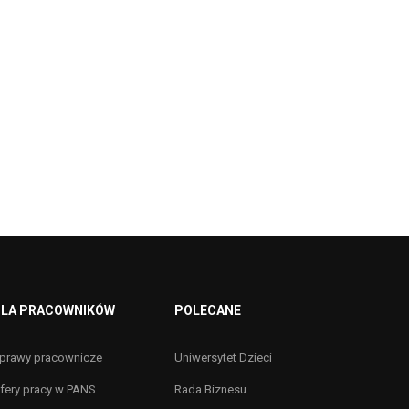
LA PRACOWNIKÓW
POLECANE
prawy pracownicze
Uniwersytet Dzieci
fery pracy w PANS
Rada Biznesu