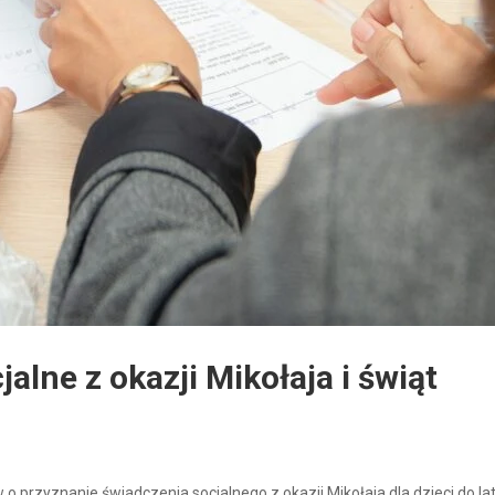
alne z okazji Mikołaja i świąt
 przyznanie świadczenia socjalnego z okazji Mikołaja dla dzieci do lat