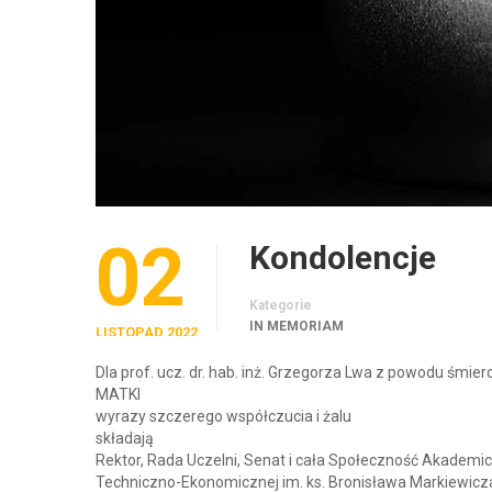
02
Kondolencje
Kategorie
IN MEMORIAM
LISTOPAD 2022
Dla prof. ucz. dr. hab. inż. Grzegorza Lwa z powodu śmierc
MATKI
wyrazy szczerego współczucia i żalu
składają
Rektor, Rada Uczelni, Senat i cała Społeczność Akadem
Techniczno-Ekonomicznej im. ks. Bronisława Markiewicz