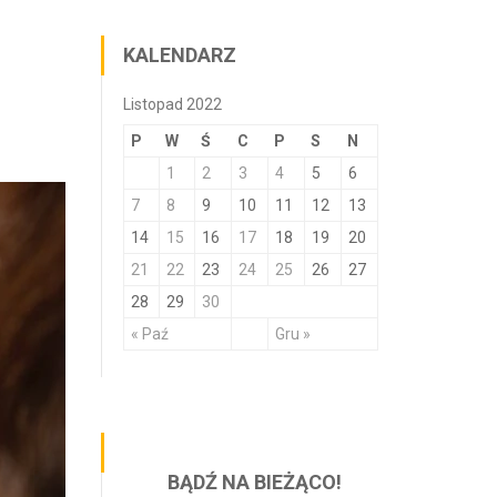
KALENDARZ
Listopad 2022
P
W
Ś
C
P
S
N
1
2
3
4
5
6
7
8
9
10
11
12
13
14
15
16
17
18
19
20
21
22
23
24
25
26
27
28
29
30
« Paź
Gru »
BĄDŹ NA BIEŻĄCO!