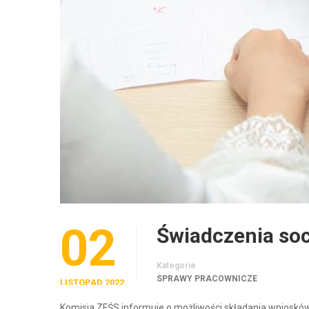
02
Świadczenia socj
Kategorie
SPRAWY PRACOWNICZE
LISTOPAD 2022
Komisja ZFŚS informuje o możliwości składania wniosków o