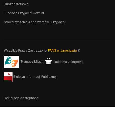
Duszpasterstwo
Fundacja Przyjaciel Uczelni
Stowarzyszenie Absolwentów i Przyjaciół
Wszelkie Prawa Zastrzeżone,
PANS w Jarosławiu
©
Tłumacz Migam
Platforma zakupowa
Biuletyn Informacji Publicznej
Deklaracja dostępności