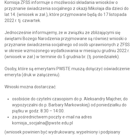
Komisja ZFŚS informuje o możliwości składania wniosków o
przyznanie świadczenia socjalnego z okazji Mikołaja dla dzieci do
lat 14. (wniosek w zał.), które przyjmowane będą do 17 listopada
2022 r. tj. czwartek.
Jednocześnie informujemy, że w związku ze zbliżającymi się
świętami Bożego Narodzenia przyjmowane są również wnioski o
przyznanie świadczenia socjalnego od osób uprawnionych z ZFŚS
w okresie wzmożonego wydatkowania w miesiącu grudniu 2022 r.
(wniosek w zał.) w terminie do 5 grudnia br. (tj. poniedziałek).
Osoby, które są emerytami PWSTE muszą dołączyć oświadczenie
emeryta (druk w załączeniu).
Wnioski można dostarczać:
osobiście do czytelni czasopism do p. Aleksandry Majcher, do
wypożyczalni do p. Barbary Markowskiej) od poniedziałku do
piątku w godz. 8:30 – 14:00.
za pośrednictwem poczty e-mail na adres
komisja_socjalna@pwste.edu.pl
(wniosek powinien być wydrukowany, wypełniony i podpisany