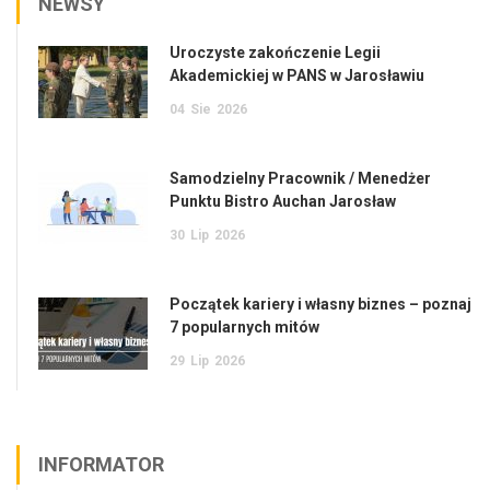
NEWSY
Uroczyste zakończenie Legii
Akademickiej w PANS w Jarosławiu
04
Sie
2026
Samodzielny Pracownik / Menedżer
Punktu Bistro Auchan Jarosław
30
Lip
2026
Początek kariery i własny biznes – poznaj
7 popularnych mitów
29
Lip
2026
INFORMATOR