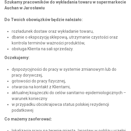
Szukamy pracowników do wykładania towaru w supermarkecie
Auchan w Jarosławiu
Do Twoich obowiązków będzie należało:
rozładunek dostaw oraz wykładanie towaru,
dbanie o ekspozycję sklepową, utrzymanie czystości oraz
kontrola terminów ważności produktów,
obsługa Klienta na sali sprzedaży.
Oczekujemy:
dyspozycyjności do pracy w systemie zmianowym lub do
pracy dorywczej,
gotowości do pracy fizycznej,
otwarcia na kontakt z Klientami,
aktualnej książeczki do celów sanitarno-epidemiologicznych –
warunek konieczny
w przypadku obcokrajowca status polskiej rezydencji
podatkowej
Co mażemy zaoferować:
lokalizacja pracy na terenie miasta Jarosław w pobliżu uczelni