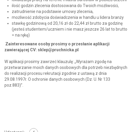
ilość godzin zlecenia dostosowana do Twoich możliwości,
zatrudnienie na podstawie umowy zlecenia,
możliwość zdobycia doświadczenia w handlu u lidera branży
stawkę godzinową od 20,16 zł do 22,44 zł brutto za godzinę
(jesteś studentem/uczniem i nie masz jeszcze 26 lat to brutto
= na rękę)
Zainteresowane osoby prosimy o przesłanie aplikacji
zawierającej CV:
sklep@pruchnicka.pl
W aplikacji prosimy zawrzeć klauzulę: „Wyrażam zgodę na
przetwarzanie moich danych osobowych dla potrzeb niezbędnych
do realizacji procesu rekrutacji zgodnie z ustawą z dnia
29.08.1997r. O ochronie danych osobowych (Dz. U. Nr 133
poz.883)”.