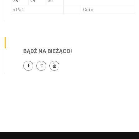
28
29
30
« Paź
Gru »
BĄDŹ NA BIEŻĄCO!