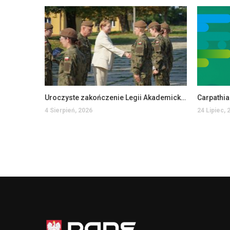
Uroczyste zakończenie Legii Akademickiej w PANS w Jarosławiu
Carpathi
4 Sierpień, 2026
24 Lipiec, 