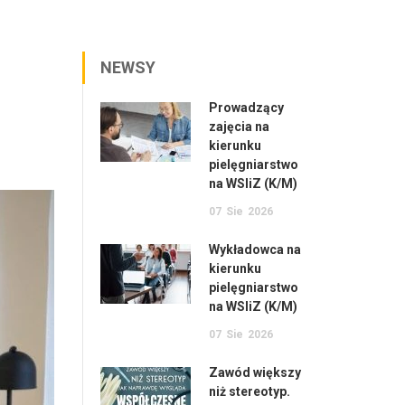
NEWSY
Prowadzący
zajęcia na
kierunku
pielęgniarstwo
na WSIiZ (K/M)
07
Sie
2026
Wykładowca na
kierunku
pielęgniarstwo
na WSIiZ (K/M)
07
Sie
2026
Zawód większy
niż stereotyp.