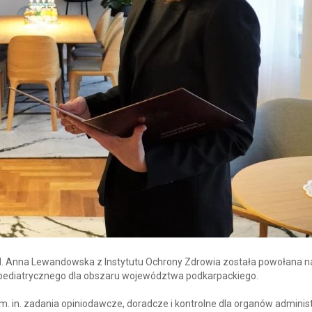
ed. Anna Lewandowska z Instytutu Ochrony Zdrowia została powołana n
 pediatrycznego dla obszaru województwa podkarpackiego.
m. in. zadania opiniodawcze, doradcze i kontrolne dla organów administ