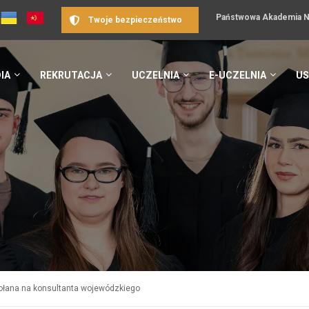
Państwowa Akademia Na
Twoje bezpieczeństwo
IA
REKRUTACJA
UCZELNIA
E-UCZELNIA
US
łana na konsultanta wojewódzkiego