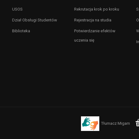
USOS
Rekrutacja krok po kroku
S
Dział Obsługi Studentów
Rejestracja na studia
O
Biblioteka
Potwierdzanie efektów
W
uczenia się
I
Tłumacz Migam