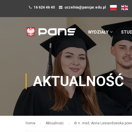
16 624 46 40
uczelnia@pansjar.edu.pl
WYDZIAŁY
STUD
AKTUALNOŚĆ
Home
Aktualność
dr n. med. Anna Lewandowska powo