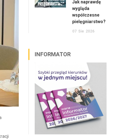
Jak naprawdę
wygląda
współczesne
pielęgniarstwo?
07
Sie
2026
INFORMATOR
a
racji