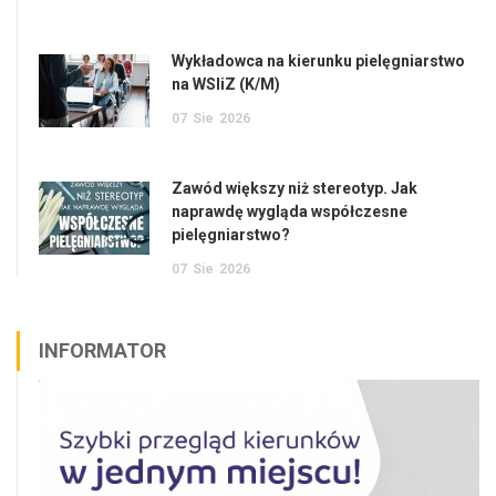
Wykładowca na kierunku pielęgniarstwo
na WSIiZ (K/M)
07
Sie
2026
Zawód większy niż stereotyp. Jak
naprawdę wygląda współczesne
pielęgniarstwo?
07
Sie
2026
INFORMATOR