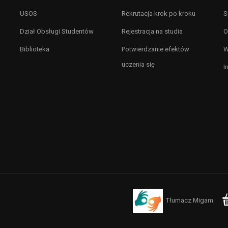
USOS
Rekrutacja krok po kroku
S
Dział Obsługi Studentów
Rejestracja na studia
O
Biblioteka
Potwierdzanie efektów
W
uczenia się
I
Tłumacz Migam