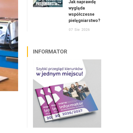
Jak naprawdę
wygląda
współczesne
pielęgniarstwo?
07
Sie
2026
INFORMATOR