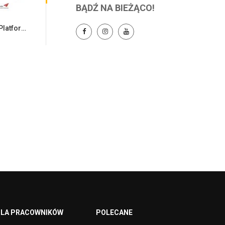
BĄDŹ NA BIEŻĄCO!
Konferencja otwierająca projekt Platformy Startowe Start In…
LA PRACOWNIKÓW
POLECANE