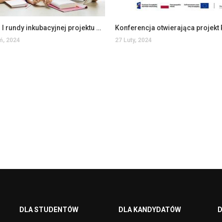
Aplikuj do I rundy inkubacyjnej projektu Platformy Startowe Start in…
ń, 2024
27 Luty, 2024
DLA STUDENTÓW
DLA KANDYDATÓW
D