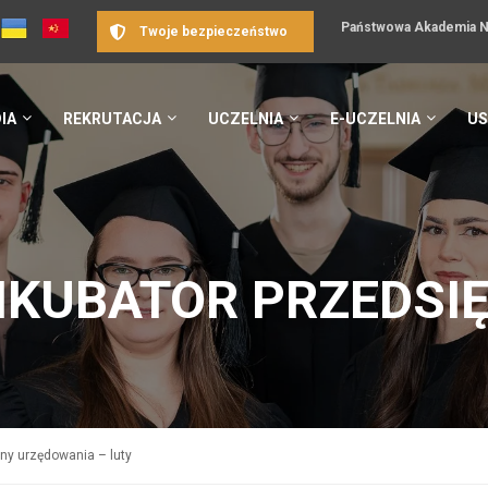
Państwowa Akademia Na
Twoje bezpieczeństwo
IA
REKRUTACJA
UCZELNIA
E-UCZELNIA
US
NKUBATOR PRZEDSI
ny urzędowania – luty