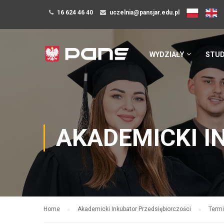
16 624 46 40
uczelnia@pansjar.edu.pl
WYDZIAŁY
STUD
AKADEMICKI I
Home
Akademicki Inkubator Przedsiębiorczości
Termi