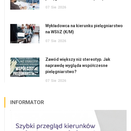
07
Sie
2026
Wykładowca na kierunku pielęgniarstwo
na WSIiZ (K/M)
07
Sie
2026
Zawód większy niż stereotyp. Jak
naprawdę wygląda współczesne
pielęgniarstwo?
07
Sie
2026
INFORMATOR