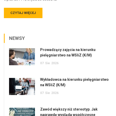
CZYTAJ WIĘCEJ
NEWSY
Prowadzący zajęcia na kierunku
pielęgniarstwo na WSIiZ (K/M)
07
Sie
2026
Wykładowca na kierunku pielęgniarstwo
na WSIiZ (K/M)
07
Sie
2026
Zawód większy niż stereotyp. Jak
naprawdę wygląda współczesne