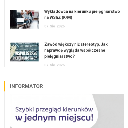
Wykładowca na kierunku pielęgniarstwo
na WSIiZ (K/M)
07
Sie
2026
Zawód większy niż stereotyp. Jak
naprawdę wygląda współczesne
pielęgniarstwo?
07
Sie
2026
INFORMATOR