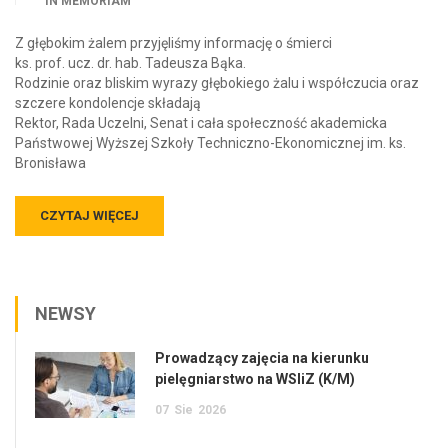
IN MEMORIAM
Z głębokim żalem przyjęliśmy informację o śmierci
ks. prof. ucz. dr. hab. Tadeusza Bąka.
Rodzinie oraz bliskim wyrazy głębokiego żalu i współczucia oraz
szczere kondolencje składają
Rektor, Rada Uczelni, Senat i cała społeczność akademicka
Państwowej Wyższej Szkoły Techniczno-Ekonomicznej im. ks.
Bronisława
CZYTAJ WIĘCEJ
NEWSY
Prowadzący zajęcia na kierunku
pielęgniarstwo na WSIiZ (K/M)
07
Sie
2026