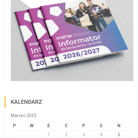
KALENDARZ
Marzec 2023
P
W
Ś
C
P
S
N
1
2
3
4
5