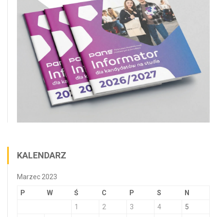
KALENDARZ
Marzec 2023
P
W
Ś
C
P
S
N
1
2
3
4
5