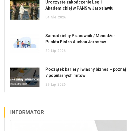
Uroczyste zakończenie Legii
Akademickiej w PANS w Jarosławiu
04
Sie
2026
Samodzielny Pracownik / Menedżer
Punktu Bistro Auchan Jarosław
30
Lip
2026
Początek kariery i własny biznes – poznaj
7 popularnych mitów
29
Lip
2026
INFORMATOR