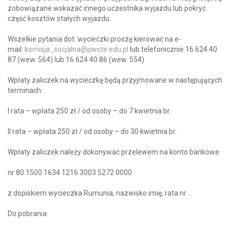
zobowiązane wskazać innego uczestnika wyjazdu lub pokryć
część kosztów stałych wyjazdu.
Wszelkie pytania dot. wycieczki proszę kierować na e-
mail:
komisja_socjalna@pwste.edu.pl
lub telefonicznie 16 624 40
87 (wew. 564) lub 16 624 40 86 (wew. 554)
Wpłaty zaliczek na wycieczkę będą przyjmowane w następujących
terminach:
I rata – wpłata 250 zł / od osoby – do 7 kwietnia br.
II rata – wpłata 250 zł / od osoby – do 30 kwietnia br.
Wpłaty zaliczek należy dokonywać przelewem na konto bankowe
nr 80 1500 1634 1216 3003 5272 0000
z dopiskiem wycieczka Rumunia, nazwisko imię, rata nr …
Do pobrania: