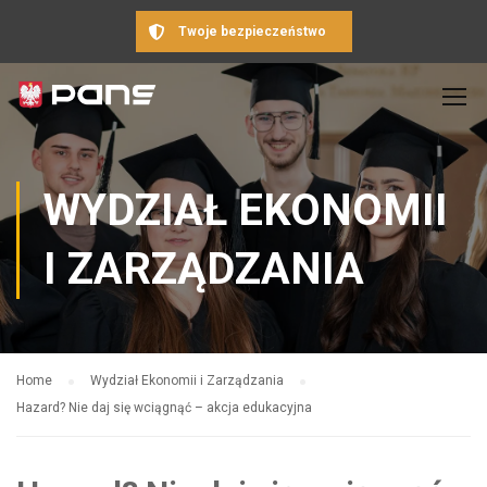
Twoje bezpieczeństwo
WYDZIAŁ EKONOMII
I ZARZĄDZANIA
Home
Wydział Ekonomii i Zarządzania
Hazard? Nie daj się wciągnąć – akcja edukacyjna