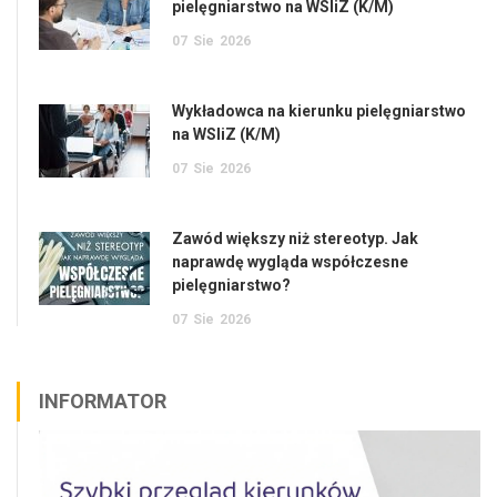
pielęgniarstwo na WSIiZ (K/M)
07
Sie
2026
Wykładowca na kierunku pielęgniarstwo
na WSIiZ (K/M)
07
Sie
2026
Zawód większy niż stereotyp. Jak
naprawdę wygląda współczesne
pielęgniarstwo?
07
Sie
2026
INFORMATOR