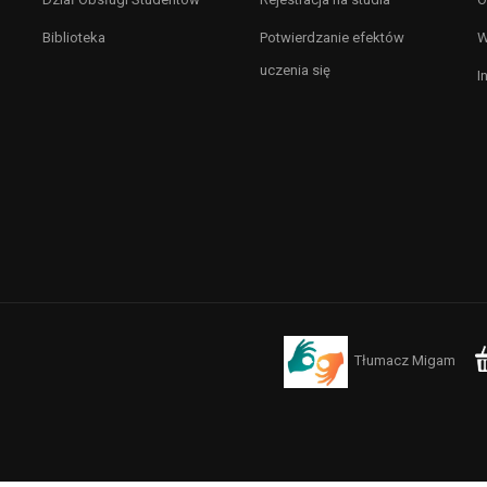
Biblioteka
Potwierdzanie efektów
W
uczenia się
I
Tłumacz Migam