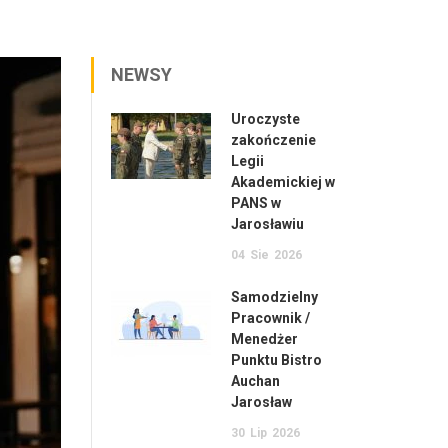
NEWSY
Uroczyste
zakończenie
Legii
Akademickiej w
PANS w
Jarosławiu
04
Sie
2026
Samodzielny
Pracownik /
Menedżer
Punktu Bistro
Auchan
Jarosław
30
Lip
2026