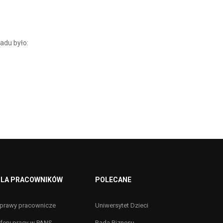
adu było:
LA PRACOWNIKÓW
POLECANE
prawy pracownicze
Uniwersytet Dzieci
fery pracy w PANS
Rada Biznesu