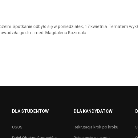
elni. Spotkanie odbyło się w poniedziałek, 17 kwietnia. Tematem wykł
owadziła go dr n. med. Magdalena Kozimala.
DLA STUDENTÓW
DLA KANDYDATÓW
D
USOS
Rekrutacja krok po kroku
S
Dział Obsługi Studentów
Rejestracja na studia
O