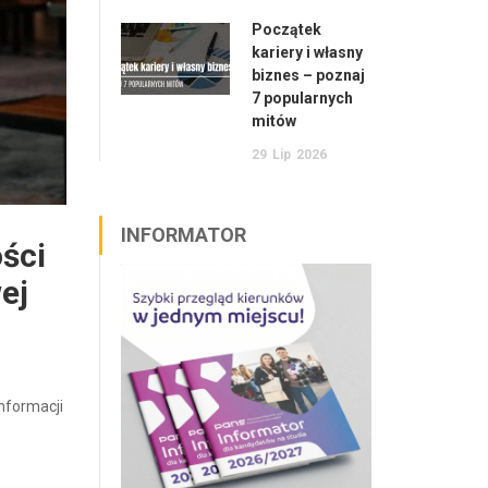
Początek
kariery i własny
biznes – poznaj
7 popularnych
mitów
29
Lip
2026
INFORMATOR
ści
ej
nformacji