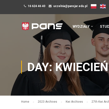
16 624 46 40
uczelnia@pansjar.edu.pl
WYDZIAŁY
STUD
DAY: KWIECIEŃ
Home
2023 Archives
Kwi Archives
27th Kwi Arc