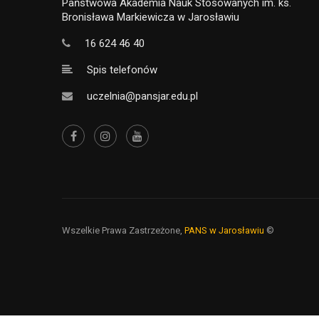
Państwowa Akademia Nauk Stosowanych im. ks.
Bronisława Markiewicza w Jarosławiu
16 624 46 40
Spis telefonów
uczelnia@pansjar.edu.pl
Wszelkie Prawa Zastrzeżone,
PANS w Jarosławiu
©