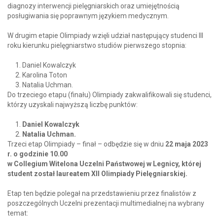
diagnozy interwencji pielęgniarskich oraz umiejętnością
posługiwania się poprawnym językiem medycznym.
W drugim etapie Olimpiady wzięli udział następujący studenci III
roku kierunku pielęgniarstwo studiów pierwszego stopnia:
Daniel Kowalczyk
Karolina Toton
Natalia Uchman.
Do trzeciego etapu (finału) Olimpiady zakwalifikowali się studenci,
którzy uzyskali najwyższą liczbę punktów:
Daniel Kowalczyk
Natalia Uchman.
Trzeci etap Olimpiady – finał – odbędzie się w dniu
22 maja 2023
r. o godzinie 10.00
w Collegium Witelona Uczelni Państwowej w Legnicy, której
student został laureatem XII Olimpiady Pielęgniarskiej.
Etap ten będzie polegał na przedstawieniu przez finalistów z
poszczególnych Uczelni prezentacji multimedialnej na wybrany
temat: