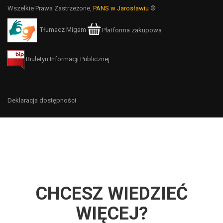
Wszelkie Prawa Zastrzeżone,
PANS w Jarosławiu
©
Tłumacz Migam
Platforma zakupowa
Biuletyn Informacji Publicznej
Deklaracja dostępności
CHCESZ WIEDZIEĆ
WIĘCEJ?