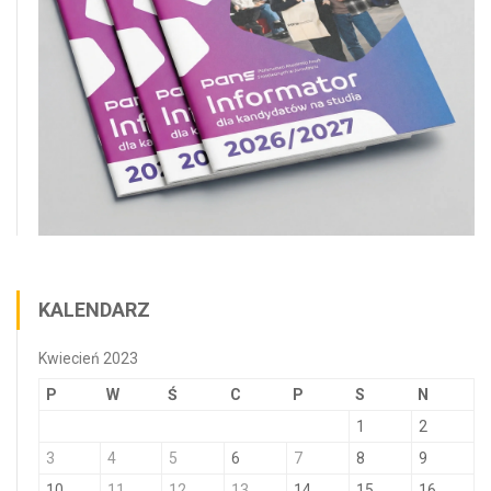
KALENDARZ
Kwiecień 2023
P
W
Ś
C
P
S
N
1
2
3
4
5
6
7
8
9
10
11
12
13
14
15
16