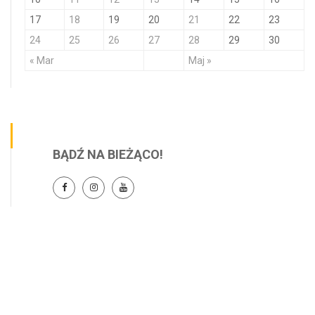
17
18
19
20
21
22
23
24
25
26
27
28
29
30
« Mar
Maj »
BĄDŹ NA BIEŻĄCO!