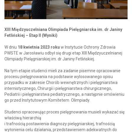
XIII Międzyuczelniana Olimpiada Pielęgniarska
im. dr Janiny
Fetlińskiej
– Etap II (Wyniki)
W dniu
18 kwietnia 2023 roku
w Instytucie Ochrony Zdrowia
PWSTE w Jarosławiu odbył się drugi etap XIII Międzyuczelnianej
Olimpiady Pielęgniarskiej im. dr Janiny Fetlińskiej.
Na tym etapie studenci mieli za zadanie pisemne opracowanie
procesu pielęgnowania na podstawie wylosowanego opisu
przypadku w zakresie Chorób wewnętrznych i pielęgniarstwa
internistycznego, Chirurgii i pielęgniarstwa chirurgicznego,
Pediatrii i pielęgniarstwa pediatrycznego, a następnie omówieniu
go przed Instytutowym Komitetem Olimpiady.
Studenci opracowując proces pielęgnowania musieli wykazać się:
właściwą hierarchią
i trafnością postawienia diagnozy pielęgniarskiej, trafnością
wyłonienia celu działania, przedstawieniem adekwatnych do