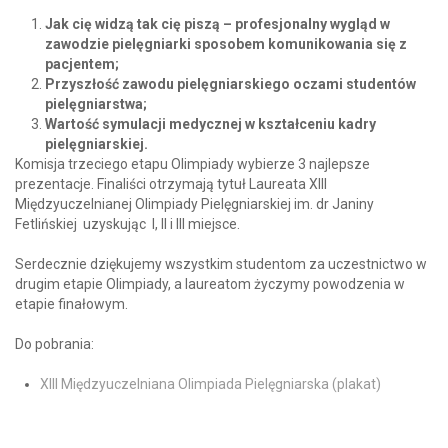
Jak cię widzą tak cię piszą – profesjonalny wygląd w
zawodzie pielęgniarki sposobem komunikowania się z
pacjentem;
Przyszłość zawodu pielęgniarskiego oczami studentów
pielęgniarstwa;
Wartość symulacji medycznej w kształceniu kadry
pielęgniarskiej.
Komisja trzeciego etapu Olimpiady wybierze 3 najlepsze
prezentacje. Finaliści otrzymają tytuł Laureata XIII
Międzyuczelnianej Olimpiady Pielęgniarskiej im. dr Janiny
Fetlińskiej uzyskując I, II i III miejsce.
Serdecznie dziękujemy wszystkim studentom za uczestnictwo w
drugim etapie Olimpiady, a laureatom życzymy powodzenia w
etapie finałowym.
Do pobrania:
XIII Międzyuczelniana Olimpiada Pielęgniarska (plakat)