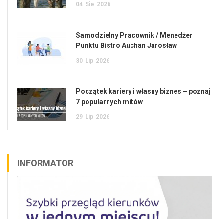
04
Sie
2026
Samodzielny Pracownik / Menedżer
Punktu Bistro Auchan Jarosław
30
Lip
2026
Początek kariery i własny biznes – poznaj
7 popularnych mitów
29
Lip
2026
INFORMATOR