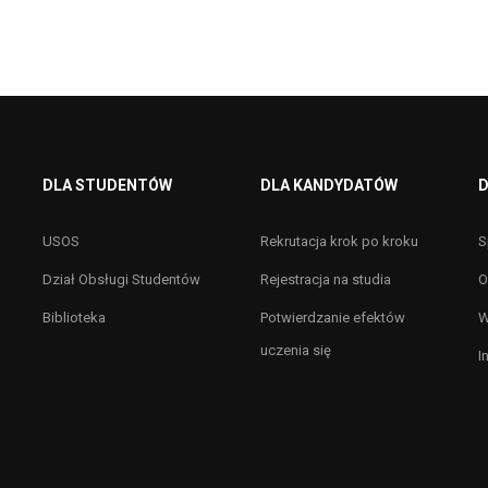
DLA STUDENTÓW
DLA KANDYDATÓW
D
USOS
Rekrutacja krok po kroku
S
Dział Obsługi Studentów
Rejestracja na studia
O
Biblioteka
Potwierdzanie efektów
W
uczenia się
I