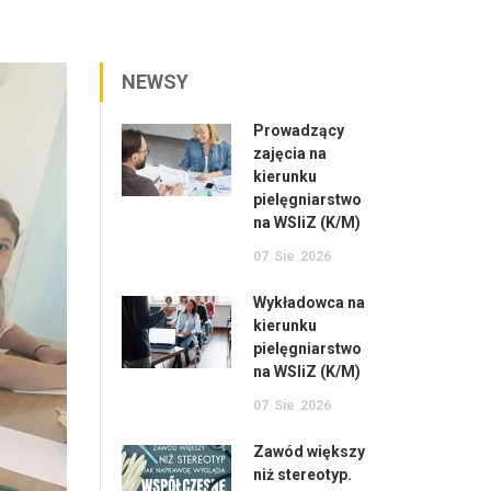
NEWSY
Prowadzący
zajęcia na
kierunku
pielęgniarstwo
na WSIiZ (K/M)
07
Sie
2026
Wykładowca na
kierunku
pielęgniarstwo
na WSIiZ (K/M)
07
Sie
2026
Zawód większy
niż stereotyp.