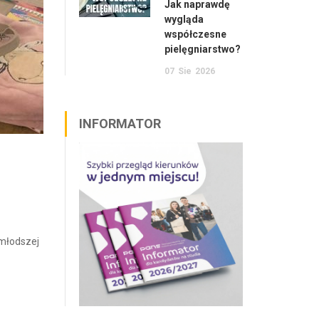
Jak naprawdę
wygląda
współczesne
pielęgniarstwo?
07
Sie
2026
INFORMATOR
jmłodszej