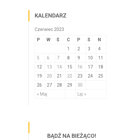
KALENDARZ
Czerwiec 2023
P
W
Ś
C
P
S
N
1
2
3
4
5
6
7
8
9
10
11
12
13
14
15
16
17
18
19
20
21
22
23
24
25
26
27
28
29
30
« Maj
Lip »
BĄDŹ NA BIEŻĄCO!