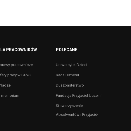
LA PRACOWNIKÓW
POLECANE
prawy pracownicze
Uniwersytet Dzieci
fery pracy w PANS
Rada Biznesu
ładze
Duszpasterstwo
n memoriam
Fundacja Przyjaciel Uczelni
Stowarzyszenie
Absolwentów i Przyjaciół