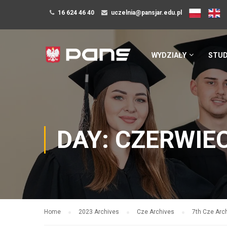
16 624 46 40
uczelnia@pansjar.edu.pl
WYDZIAŁY
STUD
DAY: CZERWIEC
Home
2023 Archives
Cze Archives
7th Cze Arc