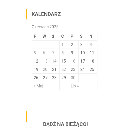
KALENDARZ
Czerwiec 2023
P
W
Ś
C
P
S
N
1
2
3
4
5
6
7
8
9
10
11
12
13
14
15
16
17
18
19
20
21
22
23
24
25
26
27
28
29
30
« Maj
Lip »
BĄDŹ NA BIEŻĄCO!