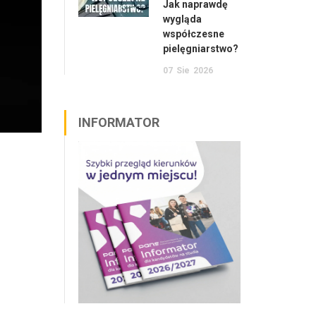
Jak naprawdę
wygląda
współczesne
pielęgniarstwo?
07
Sie
2026
INFORMATOR