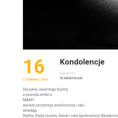
16
Kondolencje
Kategorie
IN MEMORIAM
CZERWIEC 2023
Dla pana Jacentego Kuźmy
z powodu śmierci
MAMY
wyrazy szczerego współczucia i żalu
składają
Rektor, Rada Uczelni, Senat i cała Społeczność Akadem