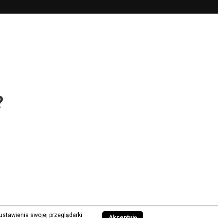
?
ustawienia swojej przeglądarki
Akceptuję