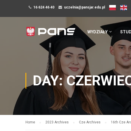
16 624 46 40
uczelnia@pansjar.edu.pl
WYDZIAŁY
STUD
DAY: CZERWIEC
Home
2023 Archives
Cze Archives
16th Cze Ar