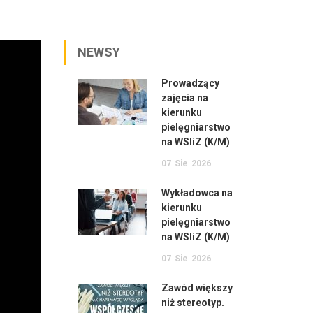
NEWSY
Prowadzący
zajęcia na
kierunku
pielęgniarstwo
na WSIiZ (K/M)
07
Sie
2026
Wykładowca na
kierunku
pielęgniarstwo
na WSIiZ (K/M)
07
Sie
2026
Zawód większy
niż stereotyp.