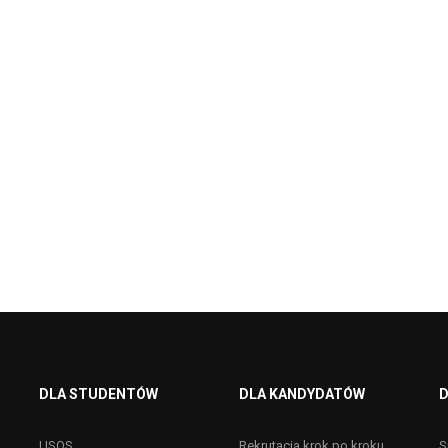
DLA STUDENTÓW
DLA KANDYDATÓW
D
USOS
Rekrutacja krok po kroku
S