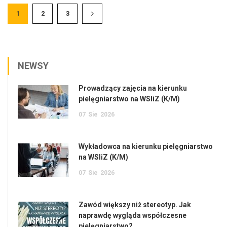
1
2
3
NEWSY
Prowadzący zajęcia na kierunku
pielęgniarstwo na WSIiZ (K/M)
07
Sie
2026
Wykładowca na kierunku pielęgniarstwo
na WSIiZ (K/M)
07
Sie
2026
Zawód większy niż stereotyp. Jak
naprawdę wygląda współczesne
pielęgniarstwo?