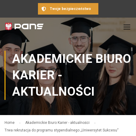
Twoje bezpieczeństwo
AKADEMICKIE BIURO
KARIER -
AKTUALNOŚCI
Home
Akademickie Biuro Karier - aktualności
Trwa rekrutacja do programu stypendialnego „Uniwersytet Sukcesu”