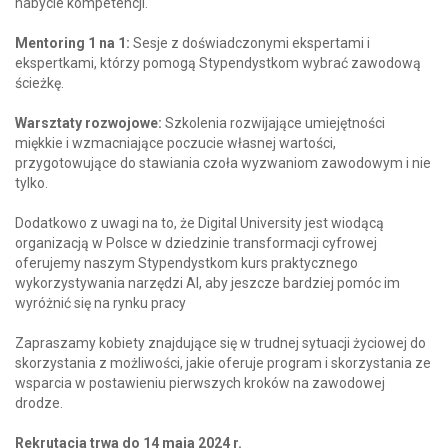
nabycie kompetencji.
Mentoring 1 na 1:
Sesje z doświadczonymi ekspertami i
ekspertkami, którzy pomogą Stypendystkom wybrać zawodową
ścieżkę.
Warsztaty rozwojowe:
Szkolenia rozwijające umiejętności
miękkie i wzmacniające poczucie własnej wartości,
przygotowujące do stawiania czoła wyzwaniom zawodowym i nie
tylko.
Dodatkowo z uwagi na to, że Digital University jest wiodącą
organizacją w Polsce w dziedzinie transformacji cyfrowej
oferujemy naszym Stypendystkom kurs praktycznego
wykorzystywania narzędzi AI, aby jeszcze bardziej pomóc im
wyróżnić się na rynku pracy
Zapraszamy kobiety znajdujące się w trudnej sytuacji życiowej do
skorzystania z możliwości, jakie oferuje program i skorzystania ze
wsparcia w postawieniu pierwszych kroków na zawodowej
drodze.
Rekrutacja trwa do 14 maja 2024 r.