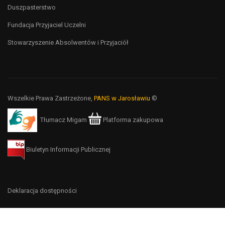
Duszpasterstwo
Fundacja Przyjaciel Uczelni
Stowarzyszenie Absolwentów i Przyjaciół
Wszelkie Prawa Zastrzeżone,
PANS w Jarosławiu
©
Tłumacz Migam
Platforma zakupowa
Biuletyn Informacji Publicznej
Deklaracja dostępności