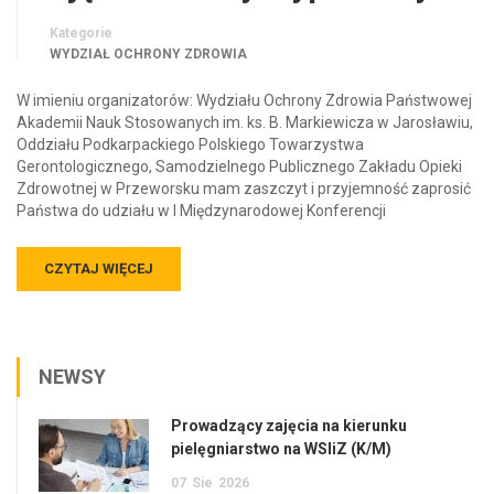
Kategorie
WYDZIAŁ OCHRONY ZDROWIA
W imieniu organizatorów: Wydziału Ochrony Zdrowia Państwowej
Akademii Nauk Stosowanych im. ks. B. Markiewicza w Jarosławiu,
Oddziału Podkarpackiego Polskiego Towarzystwa
Gerontologicznego, Samodzielnego Publicznego Zakładu Opieki
Zdrowotnej w Przeworsku mam zaszczyt i przyjemność zaprosić
Państwa do udziału w I Międzynarodowej Konferencji
CZYTAJ WIĘCEJ
NEWSY
Prowadzący zajęcia na kierunku
pielęgniarstwo na WSIiZ (K/M)
07
Sie
2026