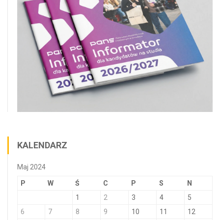
KALENDARZ
Maj 2024
P
W
Ś
C
P
S
N
1
2
3
4
5
6
7
8
9
10
11
12