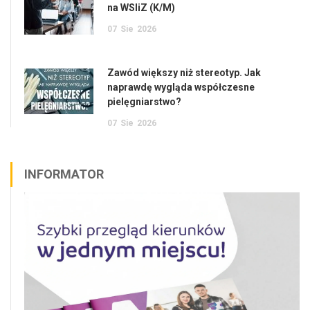
na WSIiZ (K/M)
07
Sie
2026
Zawód większy niż stereotyp. Jak
naprawdę wygląda współczesne
pielęgniarstwo?
07
Sie
2026
INFORMATOR