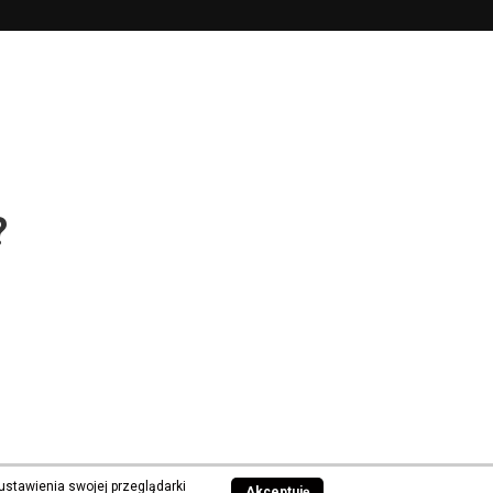
?
ustawienia swojej przeglądarki
Akceptuję