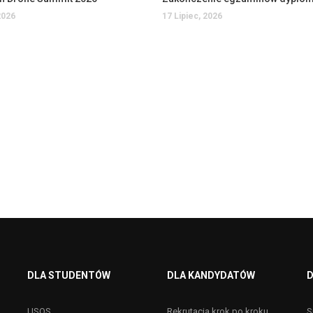
2026
17 Lipiec, 2026
DLA STUDENTÓW
DLA KANDYDATÓW
D
USOS
Rekrutacja krok po kroku
S