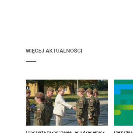
WIĘCEJ AKTUALNOŚCI
Uroczyste zakończenie Legii Akademickiej w PANS w Jarosławiu
Carpathi