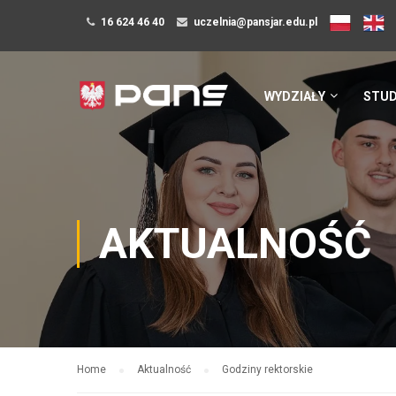
16 624 46 40
uczelnia@pansjar.edu.pl
WYDZIAŁY
STUD
AKTUALNOŚĆ
Home
Aktualność
Godziny rektorskie