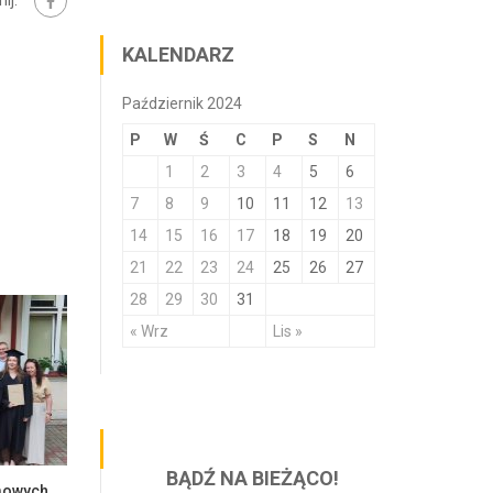
KALENDARZ
Październik 2024
P
W
Ś
C
P
S
N
1
2
3
4
5
6
7
8
9
10
11
12
13
14
15
16
17
18
19
20
21
22
23
24
25
26
27
28
29
30
31
« Wrz
Lis »
BĄDŹ NA BIEŻĄCO!
Zakończenie egzaminów dyplomowych na Wydziale Ekonomii i Zarządzania