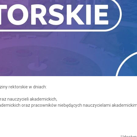
iny rektorskie w dniach:
oraz nauczycieli akademickich,
 akademickich oraz pracowników niebędących nauczycielami akademickim
Udostępn