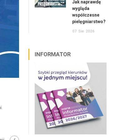
Jak naprawdę
wygląda
współczesne
pielęgniarstwo?
07
Sie
2026
INFORMATOR
i.
ij: