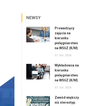
NEWSY
Prowadzący
zajęcia na
kierunku
pielęgniarstwo
na WSIiZ (K/M)
07
Sie
2026
Wykładowca na
kierunku
pielęgniarstwo
na WSIiZ (K/M)
07
Sie
2026
Zawód większy
niż stereotyp.