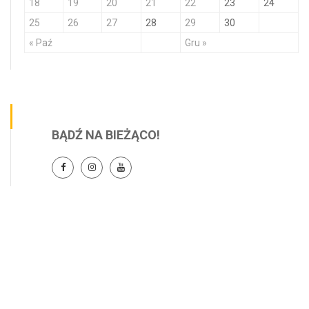
18
19
20
21
22
23
24
25
26
27
28
29
30
« Paź
Gru »
BĄDŹ NA BIEŻĄCO!