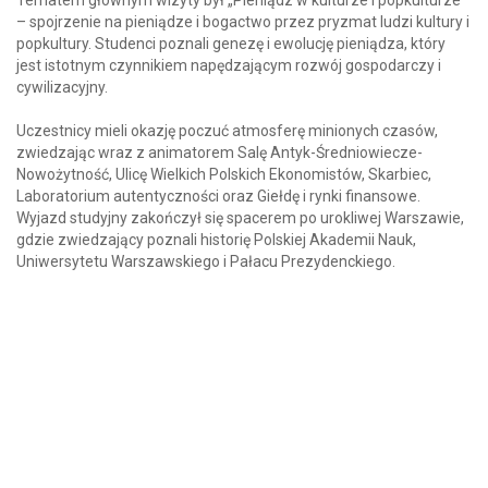
Tematem głównym wizyty był „Pieniądz w kulturze i popkulturze”
– spojrzenie na pieniądze i bogactwo przez pryzmat ludzi kultury i
popkultury. Studenci poznali genezę i ewolucję pieniądza, który
jest istotnym czynnikiem napędzającym rozwój gospodarczy i
cywilizacyjny.
Uczestnicy mieli okazję poczuć atmosferę minionych czasów,
zwiedzając wraz z animatorem Salę Antyk-Średniowiecze-
Nowożytność, Ulicę Wielkich Polskich Ekonomistów, Skarbiec,
Laboratorium autentyczności oraz Giełdę i rynki finansowe.
Wyjazd studyjny zakończył się spacerem po urokliwej Warszawie,
gdzie zwiedzający poznali historię Polskiej Akademii Nauk,
Uniwersytetu Warszawskiego i Pałacu Prezydenckiego.