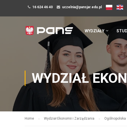
16 624 46 40
uczelnia@pansjar.edu.pl
WYDZIAŁY
STUD
WYDZIAŁ EKON
Home
Wydział Ekonomii i Zarządzania
Ogólnopolska 