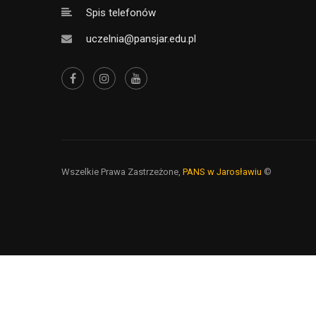
Spis telefonów
uczelnia@pansjar.edu.pl
Wszelkie Prawa Zastrzeżone,
PANS w Jarosławiu
©