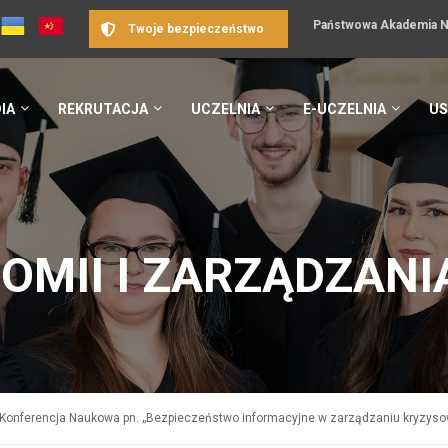
Państwowa Akademia Na
Twoje bezpieczeństwo
IA
REKRUTACJA
UCZELNIA
E-UCZELNIA
US
OMII I ZARZĄDZANI
Konferencja Naukowa pn. „Bezpieczeństwo informacyjne w zarządzaniu kryzys