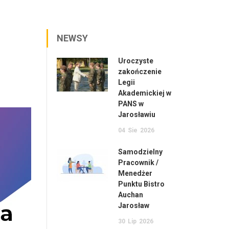
NEWSY
Uroczyste
zakończenie
Legii
Akademickiej w
PANS w
Jarosławiu
04
Sie
2026
Samodzielny
Pracownik /
Menedżer
Punktu Bistro
Auchan
Jarosław
30
Lip
2026