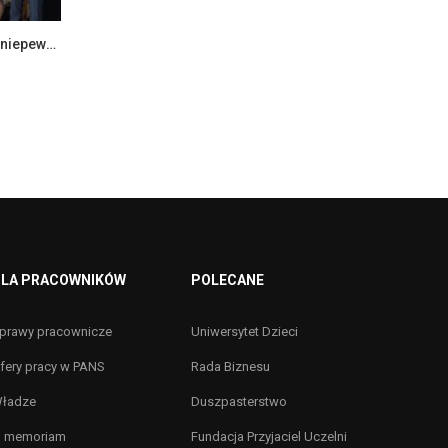
Ekonomia i zarządzanie w dobie niepewności – konferencja naukowa
LA PRACOWNIKÓW
POLECANE
prawy pracownicze
Uniwersytet Dzieci
fery pracy w PANS
Rada Biznesu
ładze
Duszpasterstwo
n memoriam
Fundacja Przyjaciel Uczelni