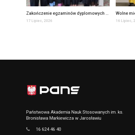
Zakończenie egzaminów dyplomowych na Wydziale Ekonomii i Zarządzania
Wolne mi
17 Lipiec, 2026
16 Lipiec, 
Państwowa Akademia Nauk Stosowanych im. ks.
Bronisława Markiewicza w Jarosławiu
16 624 46 40