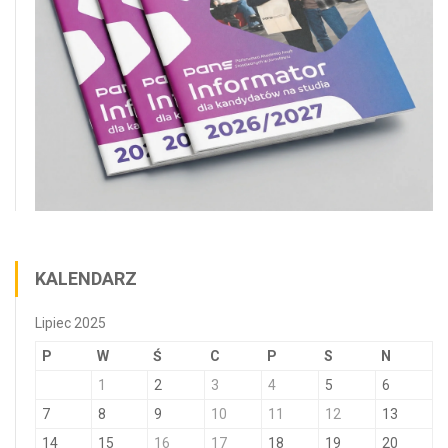
KALENDARZ
Lipiec 2025
P
W
Ś
C
P
S
N
1
2
3
4
5
6
7
8
9
10
11
12
13
14
15
16
17
18
19
20