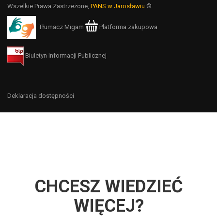
Wszelkie Prawa Zastrzeżone,
PANS w Jarosławiu
©
Tłumacz Migam
Platforma zakupowa
Biuletyn Informacji Publicznej
Deklaracja dostępności
CHCESZ WIEDZIEĆ
WIĘCEJ?