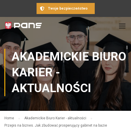
Twoje bezpieczeństwo
AKADEMICKIE BIURO
KARIER -
AKTUALNOŚCI
Home
Akademickie Biuro Karier - aktualności
Przepis na biznes. Jak zbudować prosperujący gabinet na bazie