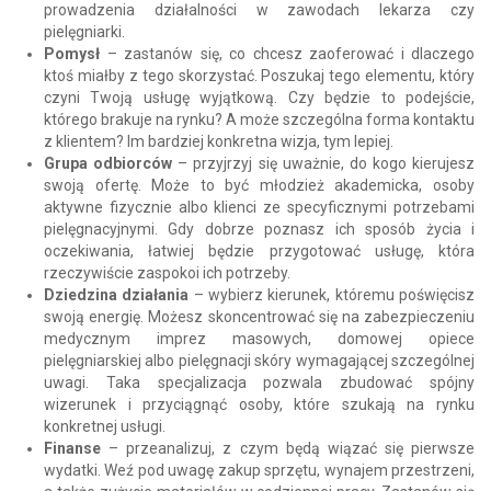
prowadzenia działalności w zawodach lekarza czy
pielęgniarki.
Pomysł
– zastanów się, co chcesz zaoferować i dlaczego
ktoś miałby z tego skorzystać. Poszukaj tego elementu, który
czyni Twoją usługę wyjątkową. Czy będzie to podejście,
którego brakuje na rynku? A może szczególna forma kontaktu
z klientem? Im bardziej konkretna wizja, tym lepiej.
Grupa odbiorców
– przyjrzyj się uważnie, do kogo kierujesz
swoją ofertę. Może to być młodzież akademicka, osoby
aktywne fizycznie albo klienci ze specyficznymi potrzebami
pielęgnacyjnymi. Gdy dobrze poznasz ich sposób życia i
oczekiwania, łatwiej będzie przygotować usługę, która
rzeczywiście zaspokoi ich potrzeby.
Dziedzina działania
– wybierz kierunek, któremu poświęcisz
swoją energię. Możesz skoncentrować się na zabezpieczeniu
medycznym imprez masowych, domowej opiece
pielęgniarskiej albo pielęgnacji skóry wymagającej szczególnej
uwagi. Taka specjalizacja pozwala zbudować spójny
wizerunek i przyciągnąć osoby, które szukają na rynku
konkretnej usługi.
Finanse
– przeanalizuj, z czym będą wiązać się pierwsze
wydatki. Weź pod uwagę zakup sprzętu, wynajem przestrzeni,