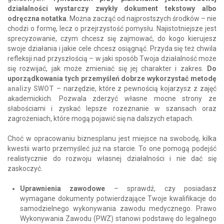
działalności wystarczy zwykły dokument tekstowy albo
odręczna notatka
. Można zacząć od najprostszych środków – nie
chodzi o formę, lecz o przejrzystość pomysłu. Najistotniejsze jest
sprecyzowanie, czym chcesz się zajmować, do kogo kierujesz
swoje działania i jakie cele chcesz osiągnąć. Przyda się też chwila
refleksji nad przyszłością – w jaki sposób Twoja działalność może
się rozwijać, jak może zmieniać się jej charakter i zakres.
Do
uporządkowania tych przemyśleń dobrze wykorzystać metodę
analizy SWOT
– narzędzie, które z pewnością kojarzysz z zajęć
akademickich. Pozwala zderzyć własne mocne strony ze
słabościami i zyskać lepsze rozeznanie w szansach oraz
zagrożeniach, które mogą pojawić się na dalszych etapach.
Choć w opracowaniu biznesplanu jest miejsce na swobodę, kilka
kwestii warto przemyśleć już na starcie. To one pomogą podejść
realistycznie do rozwoju własnej działalności i nie dać się
zaskoczyć.
Uprawnienia zawodowe
– sprawdź, czy posiadasz
wymagane dokumenty potwierdzające Twoje kwalifikacje do
samodzielnego wykonywania zawodu medycznego. Prawo
Wykonywania Zawodu (PWZ) stanowi podstawę do legalnego