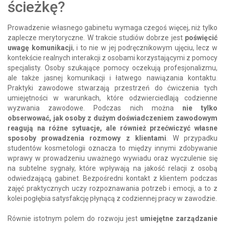
ścieżkę?
Prowadzenie własnego gabinetu wymaga czegoś więcej, niż tylko
zaplecze merytoryczne. W trakcie studiów dobrze jest
poświęcić
uwagę komunikacji
, i to nie w jej podręcznikowym ujęciu, lecz w
kontekście realnych interakcji z osobami korzystającymi z pomocy
specjalisty. Osoby szukające pomocy oczekują profesjonalizmu,
ale także jasnej komunikacji i łatwego nawiązania kontaktu.
Praktyki zawodowe stwarzają przestrzeń do ćwiczenia tych
umiejętności w warunkach, które odzwierciedlają codzienne
wyzwania zawodowe. Podczas nich można
nie tylko
obserwować, jak osoby z dużym doświadczeniem zawodowym
reagują na różne sytuacje, ale również przećwiczyć własne
sposoby prowadzenia rozmowy z klientami
. W przypadku
studentów kosmetologii oznacza to między innymi zdobywanie
wprawy w prowadzeniu uważnego wywiadu oraz wyczulenie się
na subtelne sygnały, które wpływają na jakość relacji z osobą
odwiedzającą gabinet. Bezpośredni kontakt z klientem podczas
zajęć praktycznych uczy rozpoznawania potrzeb i emocji, a to z
kolei pogłębia satysfakcję płynącą z codziennej pracy w zawodzie.
Równie istotnym polem do rozwoju jest
umiejętne zarządzanie