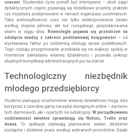
czasem
. Studenckie życie potrafi być intensywne – obok zajęć
dydaktycznych często pojawiają się dodatkowe projekty, praktyki
czy inicjatywy podejmowane w ramach organizacji uczelnianych.
Taka wielowątkowość uczy nie tylko selekcjonowania zadań
według stopnia pilności, ale też rozsądnego gospodarowania
siłami w ciągu dnia.
Równolegle pojawia się przestrzeń na
zdobycie wiedzy z zakresu podstawowej księgowości
– od
wystawiania faktur po codzienną obsługę spraw podatkowych.
Tego rodzaju przygotowanie przekłada się na większy spokój w
momencie zakładania własnej działalności i pozwala uniknąć
zbędnych komplikacji administracyjnych już na starcie.
Technologiczny niezbędnik
młodego przedsiębiorcy
Studenci planujący uruchomienie własnej działalności mogą dziś
korzystać z szerokiej gamy narzędzi dostępnych online – zarówno
tych darmowych, jak i opartych na subskrypcji.
W porządkowaniu
codzienności świetnie sprawdzają się Notion, Trello oraz
Asana
. Te aplikacje ułatwiają planowanie zadań, śledzenie
postępów i dzielenie pracy według wybranych priorytetów. Dzięki