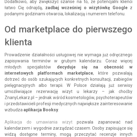
Dodatkowo, aby zwiększyć szanse na to, że potencjalni klienci
łatwo Cię odnajdą,
zadbaj wcześniej o wizytówkę Google
z
podanymi godzinami otwarcia, lokalizacją i numerem telefonu.
Od marketplace do pierwszego
klienta
Prowadzenie działalności usługowej nie wymaga już odręcznego
zapisywania terminów w grubym kalendarzu. Coraz więcej
młodych specjalistów
decyduje się na obecność w
internetowych platformach marketplace
, które pozwalają
dotrzeć do osób szukających konkretnych konsultacji, zabiegów
pielęgnacyjnych albo terapii. W Polsce działają już serwisy
umożliwiające rezerwację wizyt u lekarzy – jak choćby
ZnanyLekarz.pl – jednak wśród kosmetologów, psychoterapeutów
i przedstawicieli profesji medycznych największe zainteresowanie
wzbudza
aplikacja Booksy
.
Aplikacja do umawiania wizyt
pozwala zapanować nad
kalendarzem i wygodnie zarządzać czasem. Osoby zapisujące się
widzą dostępne terminy, mogą przeczytać recenzje innych