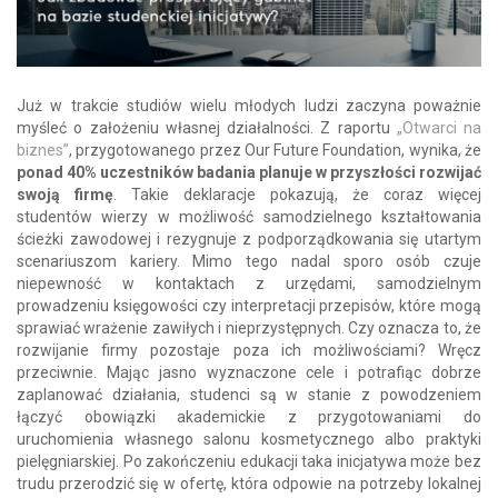
Już w trakcie studiów wielu młodych ludzi zaczyna poważnie
myśleć o założeniu własnej działalności. Z raportu
„Otwarci na
biznes”
, przygotowanego przez Our Future Foundation, wynika, że
ponad 40% uczestników badania planuje w przyszłości rozwijać
swoją firmę
. Takie deklaracje pokazują, że coraz więcej
studentów wierzy w możliwość samodzielnego kształtowania
ścieżki zawodowej i rezygnuje z podporządkowania się utartym
scenariuszom kariery. Mimo tego nadal sporo osób czuje
niepewność w kontaktach z urzędami, samodzielnym
prowadzeniu księgowości czy interpretacji przepisów, które mogą
sprawiać wrażenie zawiłych i nieprzystępnych. Czy oznacza to, że
rozwijanie firmy pozostaje poza ich możliwościami? Wręcz
przeciwnie. Mając jasno wyznaczone cele i potrafiąc dobrze
zaplanować działania, studenci są w stanie z powodzeniem
łączyć obowiązki akademickie z przygotowaniami do
uruchomienia własnego salonu kosmetycznego albo praktyki
pielęgniarskiej. Po zakończeniu edukacji taka inicjatywa może bez
trudu przerodzić się w ofertę, która odpowie na potrzeby lokalnej