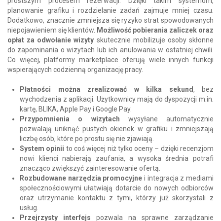
prostszym procesem rezerwacji. Dzięki takim systemom,
planowanie grafiku i rozdzielanie zadań zajmuje mniej czasu.
Dodatkowo, znacznie zmniejsza się ryzyko strat spowodowanych
niepojawieniem się klientów.
Możliwość pobierania zaliczek oraz
opłat za odwołanie wizyty
skutecznie mobilizuje osoby skłonne
do zapominania o wizytach lub ich anulowania w ostatniej chwili.
Co więcej, platformy marketplace oferują wiele innych funkcji
wspierających codzienną organizację pracy.
Płatności można zrealizować w kilka sekund
, bez
wychodzenia z aplikacji. Użytkownicy mają do dyspozycji m.in.
kartę, BLIKA, Apple Pay i Google Pay.
Przypomnienia o wizytach
wysyłane automatycznie
pozwalają uniknąć pustych okienek w grafiku i zmniejszają
liczbę osób, które po prostu się nie zjawiają.
System opinii
to coś więcej niż tylko oceny – dzięki recenzjom
nowi klienci nabierają zaufania, a wysoka średnia potrafi
znacząco zwiększyć zainteresowanie ofertą.
Rozbudowane narzędzia promocyjne
i integracja z mediami
społecznościowymi ułatwiają dotarcie do nowych odbiorców
oraz utrzymanie kontaktu z tymi, którzy już skorzystali z
usług.
Przejrzysty interfejs
pozwala na sprawne zarządzanie