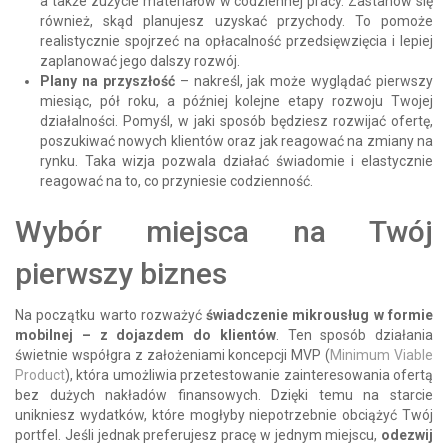
a także zużycie materiałów w codziennej pracy. Zastanów się
również, skąd planujesz uzyskać przychody. To pomoże
realistycznie spojrzeć na opłacalność przedsięwzięcia i lepiej
zaplanować jego dalszy rozwój.
Plany na przyszłość
– nakreśl, jak może wyglądać pierwszy
miesiąc, pół roku, a później kolejne etapy rozwoju Twojej
działalności. Pomyśl, w jaki sposób będziesz rozwijać ofertę,
poszukiwać nowych klientów oraz jak reagować na zmiany na
rynku. Taka wizja pozwala działać świadomie i elastycznie
reagować na to, co przyniesie codzienność.
Wybór miejsca na Twój
pierwszy biznes
Na początku warto rozważyć
świadczenie mikrousług w formie
mobilnej – z dojazdem do klientów
. Ten sposób działania
świetnie współgra z założeniami koncepcji MVP (
Minimum Viable
Product
), która umożliwia przetestowanie zainteresowania ofertą
bez dużych nakładów finansowych. Dzięki temu na starcie
unikniesz wydatków, które mogłyby niepotrzebnie obciążyć Twój
portfel. Jeśli jednak preferujesz pracę w jednym miejscu,
odezwij