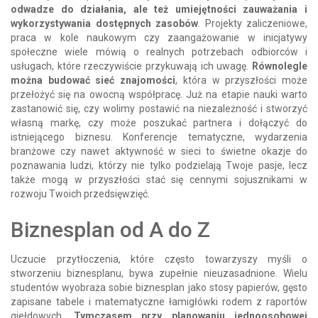
odwadze do działania, ale też umiejętności zauważania i
wykorzystywania dostępnych zasobów
. Projekty zaliczeniowe,
praca w kole naukowym czy zaangażowanie w inicjatywy
społeczne wiele mówią o realnych potrzebach odbiorców i
usługach, które rzeczywiście przykuwają ich uwagę.
Równolegle
można budować sieć znajomości
, która w przyszłości może
przełożyć się na owocną współpracę. Już na etapie nauki warto
zastanowić się, czy wolimy postawić na niezależność i stworzyć
własną markę, czy może poszukać partnera i dołączyć do
istniejącego biznesu. Konferencje tematyczne, wydarzenia
branżowe czy nawet aktywność w sieci to świetne okazje do
poznawania ludzi, którzy nie tylko podzielają Twoje pasje, lecz
także mogą w przyszłości stać się cennymi sojusznikami w
rozwoju Twoich przedsięwzięć.
Biznesplan od A do Z
Uczucie przytłoczenia, które często towarzyszy myśli o
stworzeniu biznesplanu, bywa zupełnie nieuzasadnione. Wielu
studentów wyobraża sobie biznesplan jako stosy papierów, gęsto
zapisane tabele i matematyczne łamigłówki rodem z raportów
giełdowych.
Tymczasem przy planowaniu jednoosobowej