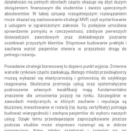
działalności na pełnych obrotach często okazuje się zbyt dużym
obciążeniem finansowym dla studentów i świeżo upieczonych
absolwentów. W takiej sytuacji rozsądniejszym rozwiązaniem
może okazać się zastosowanie strategii MVP, czyli wystartowanie
z usługami w ograniczonym zakresie. To podejście umożliwia
sprawdzenie pomysłu w rzeczywistości, zdobycie pierwszych
doświadczeń zawodowych oraz dokładniejsze poznanie
oczekiwań przyszłych klientów. Stopniowe budowanie praktyki i
zaufania wśród pacjentów otwiera w przyszłości drogę do
pełnego rozwoju.
Posiadanie strategii biznesowej to dopiero punkt wyjścia. Zmienne
warunki rynkowe często zaskakują, dlatego młodzi przedsiębiorcy
muszą wykazać się elastycznością i gotowością do szybkiego
reagowania. Skuteczna promocja usług oraz systematyczne
podnoszenie własnych kwalifikacji mają fundamentalne
znaczenie dla umocnienia pozycji na rynku. Szczególnie w
zawodach medycznych, w których zaufanie i reputacja są
kluczowe, inwestowanie w rozwój (np. kursy, certyfikaty) pomaga
budować wiarygodność i zachęca pacjentów do wyboru naszych
usług. Dzięki temu przedsięwzięcie zapoczątkowane jeszcze
podczas studiów może stopniowo rozwinąć się w dobrze
prosperującą firmę, zdolną przetrwać i rozwijać się po