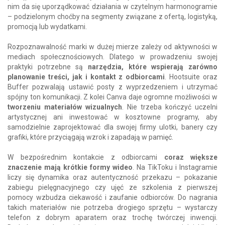
nim da się uporządkować działania w czytelnym harmonogramie
– podzielonym choćby na segmenty związane z ofertą, logistyką,
promocją lub wydatkami.
Rozpoznawalność marki w dużej mierze zależy od aktywności w
mediach społecznościowych. Dlatego w prowadzeniu swojej
praktyki potrzebne są
narzędzia, które wspierają zarówno
planowanie treści, jak i kontakt z odbiorcami
. Hootsuite oraz
Buffer pozwalają ustawić posty z wyprzedzeniem i utrzymać
spójny ton komunikacji. Z kolei Canva daje ogromne możliwości w
tworzeniu materiałów wizualnych
. Nie trzeba kończyć uczelni
artystycznej ani inwestować w kosztowne programy, aby
samodzielnie zaprojektować dla swojej firmy ulotki, banery czy
grafiki, które przyciągają wzrok i zapadają w pamięć.
W bezpośrednim kontakcie z odbiorcami
coraz większe
znaczenie mają krótkie formy wideo
. Na TikToku i Instagramie
liczy się dynamika oraz autentyczność przekazu – pokazanie
zabiegu pielęgnacyjnego czy ujęć ze szkolenia z pierwszej
pomocy wzbudza ciekawość i zaufanie odbiorców. Do nagrania
takich materiałów nie potrzeba drogiego sprzętu – wystarczy
telefon z dobrym aparatem oraz trochę twórczej inwencji.