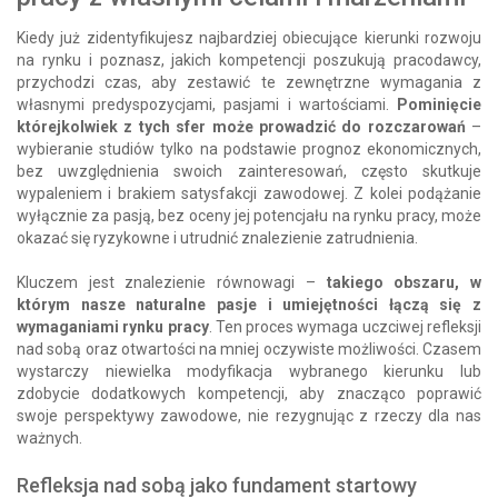
Kiedy już zidentyfikujesz najbardziej obiecujące kierunki rozwoju
na rynku i poznasz, jakich kompetencji poszukują pracodawcy,
przychodzi czas, aby zestawić te zewnętrzne wymagania z
własnymi predyspozycjami, pasjami i wartościami.
Pominięcie
którejkolwiek z tych sfer może prowadzić do rozczarowań
–
wybieranie studiów tylko na podstawie prognoz ekonomicznych,
bez uwzględnienia swoich zainteresowań, często skutkuje
wypaleniem i brakiem satysfakcji zawodowej. Z kolei podążanie
wyłącznie za pasją, bez oceny jej potencjału na rynku pracy, może
okazać się ryzykowne i utrudnić znalezienie zatrudnienia.
Kluczem jest znalezienie równowagi –
takiego obszaru, w
którym nasze naturalne pasje i umiejętności łączą się z
wymaganiami rynku pracy
. Ten proces wymaga uczciwej refleksji
nad sobą oraz otwartości na mniej oczywiste możliwości. Czasem
wystarczy niewielka modyfikacja wybranego kierunku lub
zdobycie dodatkowych kompetencji, aby znacząco poprawić
swoje perspektywy zawodowe, nie rezygnując z rzeczy dla nas
ważnych.
Refleksja nad sobą jako fundament startowy