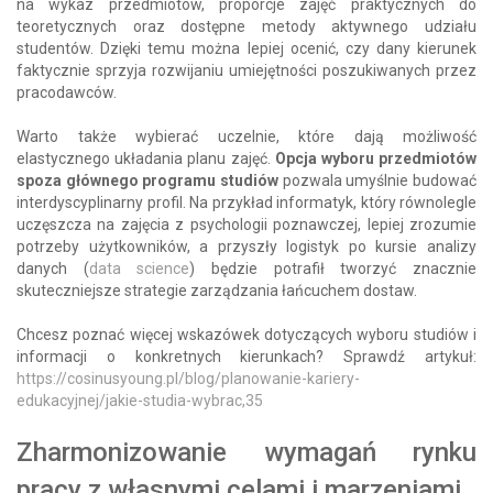
na wykaz przedmiotów, proporcje zajęć praktycznych do
teoretycznych oraz dostępne metody aktywnego udziału
studentów. Dzięki temu można lepiej ocenić, czy dany kierunek
faktycznie sprzyja rozwijaniu umiejętności poszukiwanych przez
pracodawców.
Warto także wybierać uczelnie, które dają możliwość
elastycznego układania planu zajęć.
Opcja wyboru przedmiotów
spoza głównego programu studiów
pozwala umyślnie budować
interdyscyplinarny profil. Na przykład informatyk, który równolegle
uczęszcza na zajęcia z psychologii poznawczej, lepiej zrozumie
potrzeby użytkowników, a przyszły logistyk po kursie analizy
danych (
data science
) będzie potrafił tworzyć znacznie
skuteczniejsze strategie zarządzania łańcuchem dostaw.
Chcesz poznać więcej wskazówek dotyczących wyboru studiów i
informacji o konkretnych kierunkach? Sprawdź artykuł:
https://cosinusyoung.pl/blog/planowanie-kariery-
edukacyjnej/jakie-studia-wybrac,35
Zharmonizowanie wymagań rynku
pracy z własnymi celami i marzeniami