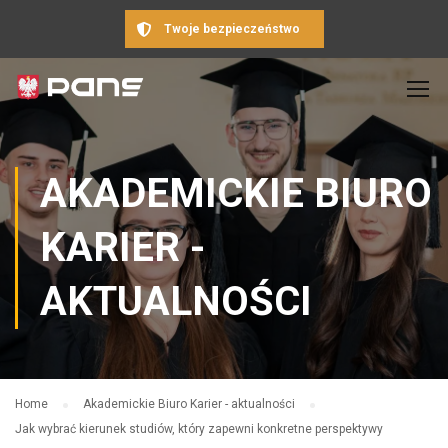
Twoje bezpieczeństwo
AKADEMICKIE BIURO
KARIER -
AKTUALNOŚCI
Home
Akademickie Biuro Karier - aktualności
Jak wybrać kierunek studiów, który zapewni konkretne perspektywy