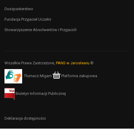
Duszpasterstwo
Fundacja Przyjaciel Uczelni
Stowarzyszenie Absolwentów i Przyjaciół
Wszelkie Prawa Zastrzeżone,
PANS w Jarosławiu
©
Tłumacz Migam
Platforma zakupowa
Biuletyn Informacji Publicznej
Deklaracja dostępności