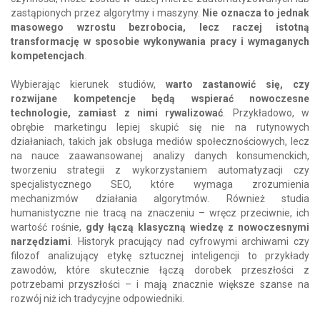
zastąpionych przez algorytmy i maszyny.
Nie oznacza to jednak
masowego wzrostu bezrobocia, lecz raczej istotną
transformację w sposobie wykonywania pracy i wymaganych
kompetencjach
.
Wybierając kierunek studiów,
warto zastanowić się,
czy
rozwijane kompetencje będą wspierać nowoczesne
technologie, zamiast z nimi rywalizować
. Przykładowo, w
obrębie marketingu lepiej skupić się nie na rutynowych
działaniach, takich jak obsługa mediów społecznościowych, lecz
na nauce zaawansowanej analizy danych konsumenckich,
tworzeniu strategii z wykorzystaniem automatyzacji czy
specjalistycznego SEO, które wymaga zrozumienia
mechanizmów działania algorytmów. Również studia
humanistyczne nie tracą na znaczeniu – wręcz przeciwnie, ich
wartość rośnie,
gdy łączą klasyczną wiedzę z nowoczesnymi
narzędziami
. Historyk pracujący nad cyfrowymi archiwami czy
filozof analizujący etykę sztucznej inteligencji to przykłady
zawodów, które skutecznie łączą dorobek przeszłości z
potrzebami przyszłości – i mają znacznie większe szanse na
rozwój niż ich tradycyjne odpowiedniki.