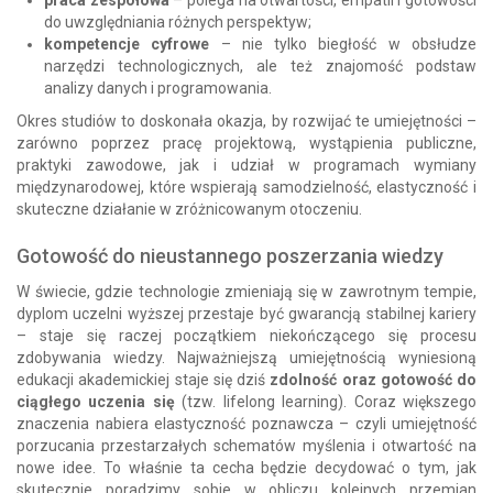
praca zespołowa
– polega na otwartości, empatii i gotowości
do uwzględniania różnych perspektyw;
kompetencje cyfrowe
– nie tylko biegłość w obsłudze
narzędzi technologicznych, ale też znajomość podstaw
analizy danych i programowania.
Okres studiów to doskonała okazja, by rozwijać te umiejętności –
zarówno poprzez pracę projektową, wystąpienia publiczne,
praktyki zawodowe, jak i udział w programach wymiany
międzynarodowej, które wspierają samodzielność, elastyczność i
skuteczne działanie w zróżnicowanym otoczeniu.
Gotowość do nieustannego poszerzania wiedzy
W świecie, gdzie technologie zmieniają się w zawrotnym tempie,
dyplom uczelni wyższej przestaje być gwarancją stabilnej kariery
– staje się raczej początkiem niekończącego się procesu
zdobywania wiedzy. Najważniejszą umiejętnością wyniesioną
edukacji akademickiej staje się dziś
zdolność oraz gotowość do
ciągłego uczenia się
(tzw. lifelong learning). Coraz większego
znaczenia nabiera elastyczność poznawcza – czyli umiejętność
porzucania przestarzałych schematów myślenia i otwartość na
nowe idee. To właśnie ta cecha będzie decydować o tym, jak
skutecznie poradzimy sobie w obliczu kolejnych przemian