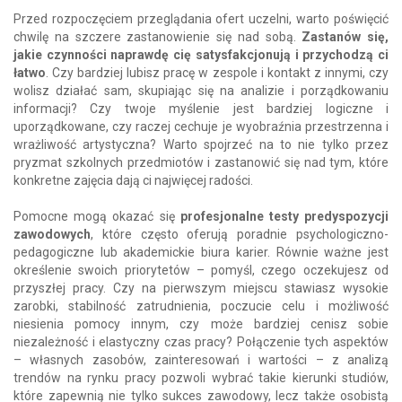
Przed rozpoczęciem przeglądania ofert uczelni, warto poświęcić
chwilę na szczere zastanowienie się nad sobą.
Zastanów się,
jakie czynności naprawdę cię satysfakcjonują i przychodzą ci
łatwo
. Czy bardziej lubisz pracę w zespole i kontakt z innymi, czy
wolisz działać sam, skupiając się na analizie i porządkowaniu
informacji? Czy twoje myślenie jest bardziej logiczne i
uporządkowane, czy raczej cechuje je wyobraźnia przestrzenna i
wrażliwość artystyczna? Warto spojrzeć na to nie tylko przez
pryzmat szkolnych przedmiotów i zastanowić się nad tym, które
konkretne zajęcia dają ci najwięcej radości.
Pomocne mogą okazać się
profesjonalne testy predyspozycji
zawodowych
, które często oferują poradnie psychologiczno-
pedagogiczne lub akademickie biura karier. Równie ważne jest
określenie swoich priorytetów – pomyśl, czego oczekujesz od
przyszłej pracy. Czy na pierwszym miejscu stawiasz wysokie
zarobki, stabilność zatrudnienia, poczucie celu i możliwość
niesienia pomocy innym, czy może bardziej cenisz sobie
niezależność i elastyczny czas pracy? Połączenie tych aspektów
– własnych zasobów, zainteresowań i wartości – z analizą
trendów na rynku pracy pozwoli wybrać takie kierunki studiów,
które zapewnią nie tylko sukces zawodowy, lecz także osobistą