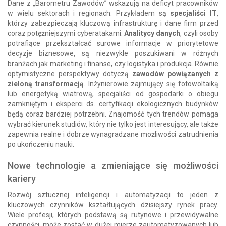
Dane z „Barometru Zawodów” wskazują na deficyt pracowników
w wielu sektorach i regionach. Przykładem są
specjaliści IT
,
którzy zabezpieczają kluczową infrastrukturę i dane firm przed
coraz potężniejszymi cyberatakami.
Analitycy danych
, czyli osoby
potrafiące przekształcać surowe informacje w priorytetowe
decyzje biznesowe, są niezwykle poszukiwani w różnych
branżach jak marketing i finanse, czy logistyka i produkcja. Równie
optymistyczne perspektywy dotyczą
zawodów powiązanych z
zieloną transformacją
. Inżynierowie zajmujący się fotowoltaiką
lub energetyką wiatrową, specjaliści od gospodarki o obiegu
zamkniętym i eksperci ds. certyfikacji ekologicznych budynków
będą coraz bardziej potrzebni. Znajomość tych trendów pomaga
wybrać kierunek studiów, który nie tylko jest interesujący, ale także
zapewnia realne i dobrze wynagradzane możliwości zatrudnienia
po ukończeniu nauki.
Nowe technologie a zmieniające się możliwości
kariery
Rozwój sztucznej inteligencji i automatyzacji to jeden z
kluczowych czynników kształtujących dzisiejszy rynek pracy.
Wiele profesji, których podstawą są rutynowe i przewidywalne
czynności, może zostać w dużej mierze zautomatyzowanych lub