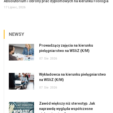
Absolutorium i obrony prac dyplomowych na kierunku Filologia
17 Lipiec, 2026
NEWSY
Prowadzący zajęcia na kierunku
pielęgniarstwo na WSIiZ (K/M)
07
Sie
2026
Wykładowca na kierunku pielęgniarstwo
na WSIiZ (K/M)
07
Sie
2026
Zawód większy niż stereotyp. Jak
naprawdę wygląda współczesne