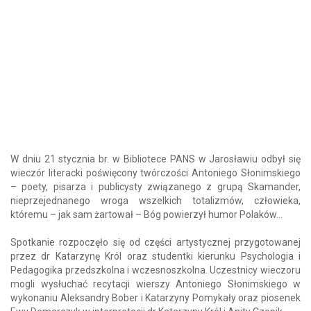
W dniu 21 stycznia br. w Bibliotece PANS w Jarosławiu odbył się
wieczór literacki poświęcony twórczości Antoniego Słonimskiego
– poety, pisarza i publicysty związanego z grupą Skamander,
nieprzejednanego wroga wszelkich totalizmów, człowieka,
któremu – jak sam żartował – Bóg powierzył humor Polaków…
Spotkanie rozpoczęło się od części artystycznej przygotowanej
przez dr Katarzynę Król oraz studentki kierunku Psychologia i
Pedagogika przedszkolna i wczesnoszkolna. Uczestnicy wieczoru
mogli wysłuchać recytacji wierszy Antoniego Słonimskiego w
wykonaniu Aleksandry Bober i Katarzyny Pomykały oraz piosenek