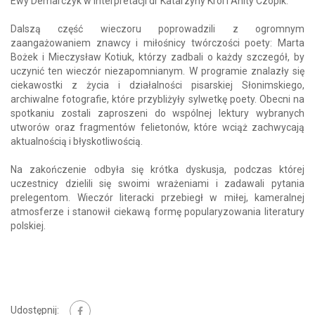
Ewy Demarczyk w interpretacji dr Katarzyny Król i Anity Czopik.
Dalszą część wieczoru poprowadzili z ogromnym
zaangażowaniem znawcy i miłośnicy twórczości poety: Marta
Bożek i Mieczysław Kotiuk, którzy zadbali o każdy szczegół, by
uczynić ten wieczór niezapomnianym. W programie znalazły się
ciekawostki z życia i działalności pisarskiej Słonimskiego,
archiwalne fotografie, które przybliżyły sylwetkę poety. Obecni na
spotkaniu zostali zaproszeni do wspólnej lektury wybranych
utworów oraz fragmentów felietonów, które wciąż zachwycają
aktualnością i błyskotliwością.
Na zakończenie odbyła się krótka dyskusja, podczas której
uczestnicy dzielili się swoimi wrażeniami i zadawali pytania
prelegentom. Wieczór literacki przebiegł w miłej, kameralnej
atmosferze i stanowił ciekawą formę popularyzowania literatury
polskiej.
Udostępnij: