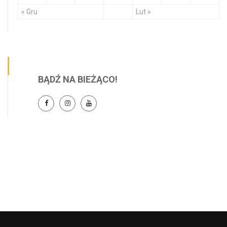
« Gru
Lut »
BĄDŹ NA BIEŻĄCO!